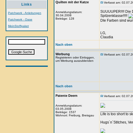
Quilten mit der Katze
Verfasst am: 02.07.2
Links
SUUUUPER!!!! Die D
Anmeldungsdatum:
Patchwork - Anleitungen
30.04.2008
Spitzenklasse!!!!!
Beiträge: 128
Patchwork - Oase
DIe Farben sind wu
MeinStoffpaket
LG,
Claudia
Nach oben
Werbung
Verfasst am: 02.07.2
Registrieren oder Einloggen,
um Werbung auszublenden
Nach oben
Patente Deern
Verfasst am: 02.07.2
Anmeldungsdatum:
03.05.2008
_______________
Beiträge: 1537
Life is too short to s
Wohnort: Freiburg, Breisgau
Hugs´n´Stitches, Ve