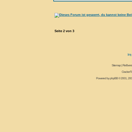
Seite
2
von
3
Sitemap
|
Reißvers
CrackerT
Powered by
phpBB
© 2001, 20