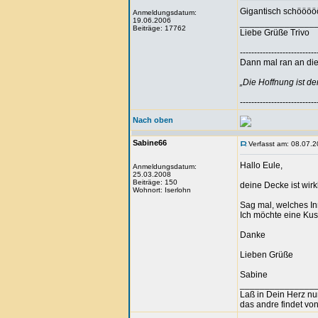
Gigantisch schööööö
Anmeldungsdatum:
19.06.2006
_______________
Beiträge: 17762
Liebe Grüße Trivo
---------------------------
Dann mal ran an die 
„Die Hoffnung ist d
---------------------------
Nach oben
Sabine66
Verfasst am: 08.07.2
Hallo Eule,
Anmeldungsdatum:
25.03.2008
Beiträge: 150
deine Decke ist wir
Wohnort: Iserlohn
Sag mal, welches In
Ich möchte eine Kusc
Danke
Lieben Grüße
Sabine
_______________
Laß in Dein Herz n
das andre findet von