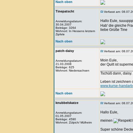
Nach oben
Tinepatscht
Verfasst am: 08.07.2
Hallo Eule, suuupp
Anmeldungsdatum:
30.04.2007
Hab' die gleiche Fr
Beiträge: 3264
liebe Grüße Tine
Wohnort: In Hessens letztem
Zipfele
Nach oben
patch-daisy
Verfasst am: 08.07.2
Moin Eule,
Anmeldungsdatum:
21.03.2008
der Quilt ist supe
Beiträge: 625
_______________
Wohnort: Niedersachsen
Tschüß dann, daisy.
Leben ist zeichnen
www.kurse-handarbe
Nach oben
knubbelskatze
Verfasst am: 08.07.2
Hallo Eule,
Anmeldungsdatum:
01.05.2007
Beiträge: 4590
meinen
Wohnort: Zülpich/ Mülheim
Super schöne Decke