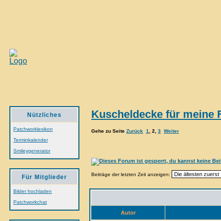
Kuscheldecke für meine 
Nützliches
Patchworklexikon
Gehe zu Seite
Zurück
1
,
2
,
3
Weiter
Terminkalender
Smileygenerator
Beiträge der letzten Zeit anzeigen:
Für Mitglieder
Bilder hochladen
Patchworkchat
Autor