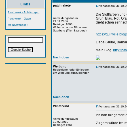
Links
patchrakete
Verfasst am: 31.10.2
Patchwork - Anleitungen
Die Stofffarben und
Anmeldungsdatum:
Grün, Blau, Rot, Ora
Patchwork - Oase
21.11.2006
Sieht schon sehr sch
Beiträge: 1890
MeinStoffpaket
Wohnort: in der Nähe von
Saarburg (Trier-Saarburg)
https://quiltville.b
_______________
Liebe Grüße, Barba
mein Blog:
http://pa
Nach oben
Werbung
Verfasst am: 31.10.2
Registrieren oder Einloggen,
um Werbung auszublenden
Nach oben
Winterkind
Verfasst am: 31.10.2
Ich hab mir gerade 
Anmeldungsdatum:
19.02.2010
Zu gern würde ich mi
Beiträge: 1661