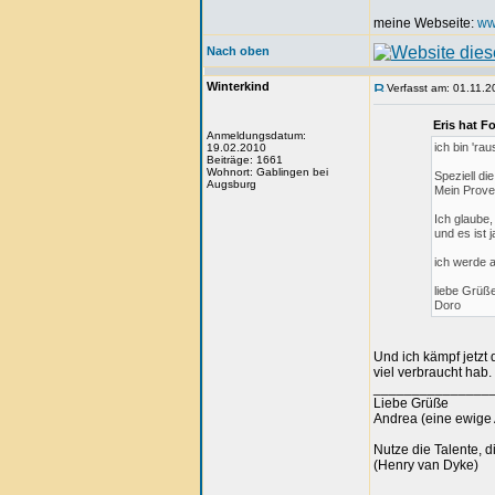
meine Webseite:
ww
Nach oben
Winterkind
Verfasst am: 01.11.2
Eris hat F
Anmeldungsdatum:
ich bin 'r
19.02.2010
Beiträge: 1661
Wohnort: Gablingen bei
Speziell di
Augsburg
Mein Proven
Ich glaube
und es ist j
ich werde a
liebe Grüß
Doro
Und ich kämpf jetzt
viel verbraucht hab.
_______________
Liebe Grüße
Andrea (eine ewige 
Nutze die Talente, d
(Henry van Dyke)