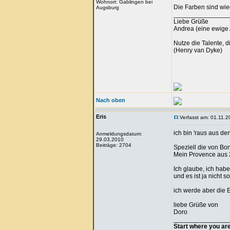
Wohnort: Gablingen bei
Die Farben sind wie
Augsburg
_______________
Liebe Grüße
Andrea (eine ewige 
Nutze die Talente, d
(Henry van Dyke)
Nach oben
Eris
Verfasst am: 01.11.2
ich bin 'raus aus d
Anmeldungsdatum:
29.03.2010
Beiträge: 2704
Speziell die von Bon
Mein Provence aus 20
Ich glaube, ich hab
und es ist ja nicht so
ich werde aber die E
liebe Grüße von
Doro
_______________
Start where you ar