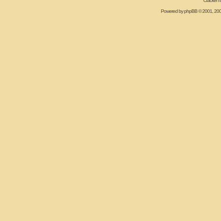
CrackerT
Powered by
phpBB
© 2001, 20