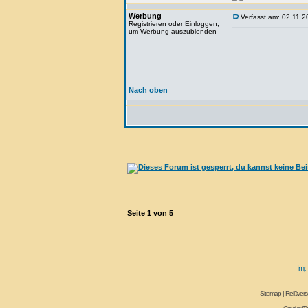
Werbung
Verfasst am: 02.11.2
Registrieren oder Einloggen,
um Werbung auszublenden
Nach oben
Seite
1
von
5
Sitemap
|
Reißvers