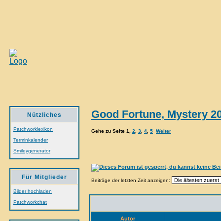
Good Fortune, Mystery 2
Nützliches
Patchworklexikon
Gehe zu Seite
1
,
2
,
3
,
4
,
5
Weiter
Terminkalender
Smileygenerator
Für Mitglieder
Beiträge der letzten Zeit anzeigen:
Bilder hochladen
Patchworkchat
Autor