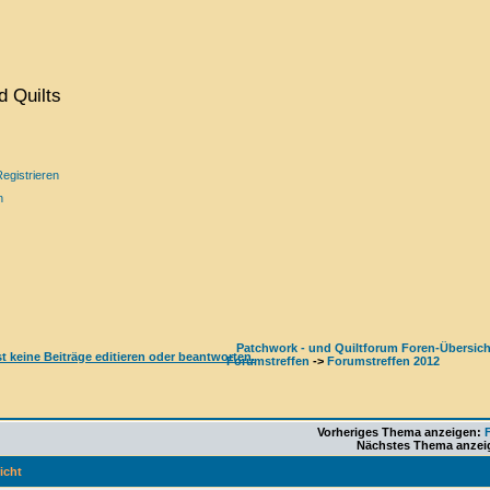
 Quilts
egistrieren
n
Patchwork - und Quiltforum Foren-Übersich
Forumstreffen
->
Forumstreffen 2012
Vorheriges Thema anzeigen:
Nächstes Thema anzei
icht