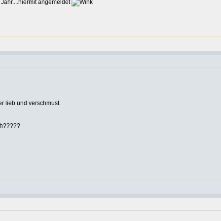
 Jahr....hiermit angemeldet
r lieb und verschmust.
ich?????