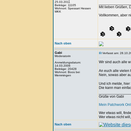
25.03.2011
_______________
Beiträge: 11105
Mit lieben Grüßen, 
Wohnort: Spessart Hessen
MKK
Vollkommen, aber ni
Nach oben
Gabi
Verfasst am: 28.10.2
Moderatorin
Wir sind auch alle 
Anmeldungsdatum:
14.03.2006
Beiträge: 20428
An euch alle vielen
Wohnort: Boos bei
Nein, sowas aber a
Memmingen
Und ich melde, hier l
Die kann man einfach
_______________
Grüße von Gabi
Mein Patchwork On
Wer etwas will, fin
Wer etwas nicht will
Nach oben