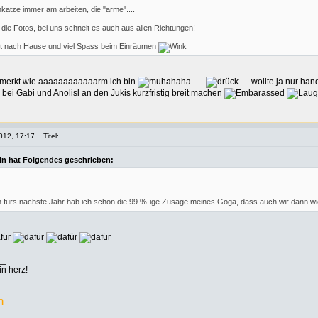
katze immer am arbeiten, die "arme"....
die Fotos, bei uns schneit es auch aus allen Richtungen!
 nach Hause und viel Spass beim Einräumen
 merkt wie aaaaaaaaaaaarm ich bin
.....
.....wollte ja nur 
bei Gabi und Anolisl an den Jukis kurzfristig breit machen
012, 17:17
Titel:
in hat Folgendes geschrieben:
denn fürs nächste Jahr hab ich schon die 99 %-ige Zusage meines Göga, dass auch wir dann wi
__
in herz!
---------------
n