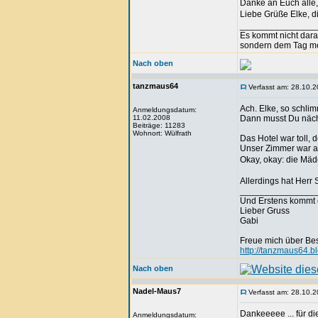
Danke an Euch alle, 
Liebe Grüße Elke, di
_______________
Es kommt nicht dar
sondern dem Tag m
Nach oben
tanzmaus64
Verfasst am: 28.10.2
Ach. Elke, so schli
Anmeldungsdatum:
11.02.2008
Dann musst Du nächs
Beiträge: 11283
Wohnort: Wülfrath
Das Hotel war toll, 
Unser Zimmer war au
Okay, okay: die Mäd
Allerdings hat Herr 
_______________
Und Erstens kommt 
Lieber Gruss
Gabi
Freue mich über Be
http://tanzmaus64.b
Nach oben
Nadel-Maus7
Verfasst am: 28.10.2
Dankeeeee ... für die
Anmeldungsdatum: