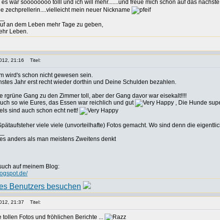
es war soooooooo tolll und ich will mehr.......und freue mich schon auf das nächste
e zechprellerin....vielleicht mein neuer Nickname
__
auf an dem Leben mehr Tage zu geben,
ehr Leben.
012, 21:16
Titel:
mm wird's schon nicht gewesen sein.
tes Jahr erst recht wieder dorthin und Deine Schulden bezahlen.
de rgrüne Gang zu den Zimmer toll, aber der Gang davor war eisekalt!!!!
ch so wie Eures, das Essen war reichlich und gut
, Die Hunde supe
els sind auch schon echt nett!
Spätaufsteher viele viele (unvorteilhafte) Fotos gemacht. Wo sind denn die eigentl
__
es anders als man meistens Zweitens denkt
such auf meinem Blog:
logspot.de/
012, 21:37
Titel:
 tollen Fotos und fröhlichen Berichte ...