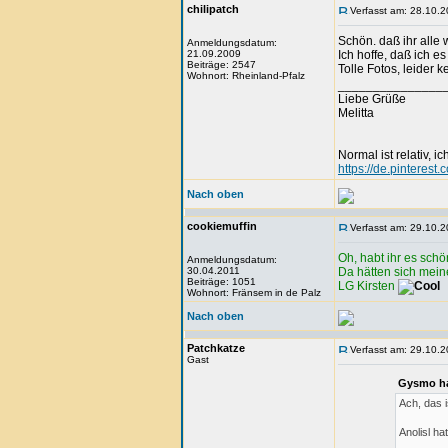
chilipatch
Verfasst am: 28.10.2
Schön. daß ihr alle 
Anmeldungsdatum:
21.09.2009
Ich hoffe, daß ich e
Beiträge: 2547
Tolle Fotos, leider
Wohnort: Rheinland-Pfalz
_______________
Liebe Grüße
Melitta
Normal ist relativ, ic
https://de.pinteres
Nach oben
cookiemuffin
Verfasst am: 29.10.2
Oh, habt ihr es sch
Anmeldungsdatum:
30.04.2011
Da hätten sich mein
Beiträge: 1051
LG Kirsten
Wohnort: Fränsem in de Palz
Nach oben
Patchkatze
Verfasst am: 29.10.2
Gast
Gysmo ha
Ach, das 
Anolisl h