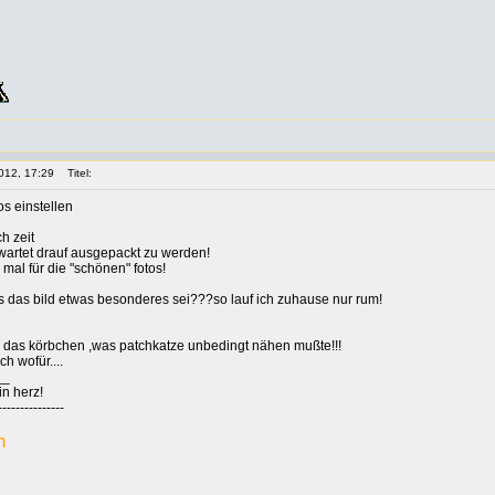
012, 17:29
Titel:
s einstellen
ch zeit
artet drauf ausgepackt zu werden!
mal für die "schönen" fotos!
ss das bild etwas besonderes sei???so lauf ich zuhause nur rum!
r das körbchen ,was patchkatze unbedingt nähen mußte!!!
ch wofür....
__
in herz!
---------------
n