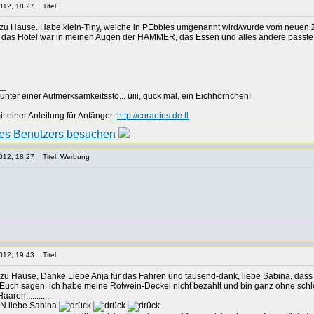
012, 18:27
Titel:
r zu Hause. Habe klein-Tiny, welche in PEbbles umgenannt wird/wurde vom neuen
, das Hotel war in meinen Augen der HAMMER, das Essen und alles andere passte für
__
t unter einer Aufmerksamkeitsstö... uiii, guck mal, ein Eichhörnchen!
einer Anleitung für Anfänger:
http://coraeins.de.tl
012, 18:27
Titel: Werbung
012, 19:43
Titel:
 zu Hause, Danke Liebe Anja für das Fahren und tausend-dank, liebe Sabina, dass 
 Euch sagen, ich habe meine Rotwein-Deckel nicht bezahlt und bin ganz ohne schlech
en............
 PN liebe Sabina