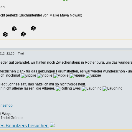
__
Dani
cht perfekt! (Buchuntertitel von Maike Maya Nowak)
012, 22:20
Titel:
wieder gut gelandet, wir hatten noch Zwischenstopp in Rothenburg, um das wunders
 herzlichen Dank für das geklungen Forumstreffen, es war wieder wunderschön - u
uch, nochmal
iegt Schnee satt, das hätte ich mir so nicht vorgestellt.
 nicht alleine lassen, die Allgeier.
__
lineshop
det Wege
, findet Gründe