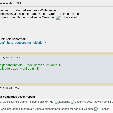
012, 23:29
Titel:
wieder gut gelandet seid trotz Winterwetter.
s nächstes Mal schaffe, dabeizusein. Grünes Licht habe ich.
 kenne ich nur Namen und keine Gesichter
__
h bin relativ normal!
t.com/mholzhaeuser/sammelsurium/
012, 10:11
Titel:
ön gehabt und die Hunde waren auch dabei!!!
e Mädels auch wohl gefühlt!!!
012, 16:47
Titel:
t Folgendes geschrieben:
ist also Baci, die Dame mit dem schicken Hut
DAs hat wohl sehr S
at wohl das ganze Treffen auf Video aufgenommen, sehen wir das auf Youtube