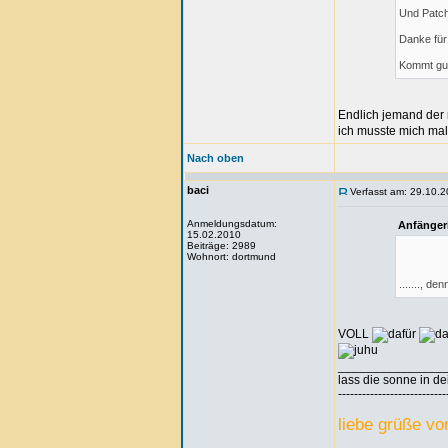
Und Patch
Danke für 
Kommt gut
Endlich jemand der
ich musste mich mal 
Nach oben
baci
Verfasst am: 29.10.2
Anmeldungsdatum:
Anfänger
15.02.2010
Beiträge: 2989
Wohnort: dortmund
......., 
VOLL
_______________
lass die sonne in de
---------------------------
liebe grüße vo