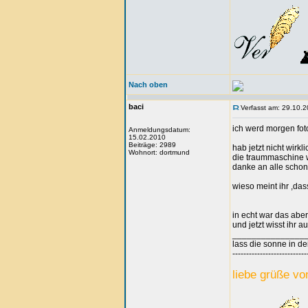
Nach oben
baci
Verfasst am: 29.10.2
ich werd morgen foto
Anmeldungsdatum:
15.02.2010
Beiträge: 2989
hab jetzt nicht wirkli
Wohnort: dortmund
die traummaschine w
danke an alle schon 
wieso meint ihr ,da
in echt war das abe
und jetzt wisst ihr au
_______________
lass die sonne in de
---------------------------
liebe grüße vo