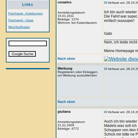
coraeins
Verfasst am: 28.10.2
Links
Ich bin auch wiede
Anmeldungsdatum:
Patchwork - Anleitungen
15.01.2011
Die Fahrt war super
Beiträge: 1274
Patchwork - Oase
einfach suuuuper!
Wohnort: bei Kaiserslautern
MeinStoffpaket
Gabi
_______________
Nein, ich leide nich
Meine Homepage mit 
Nach oben
Werbung
Verfasst am: 28.10.2
Registrieren oder Einloggen,
um Werbung auszublenden
Nach oben
giuliana
Verfasst am: 28.10.2
Auch ich bin wieder
Anmeldungsdatum:
21.01.2009
Mädels was soll ich
Beiträge: 4772
Schuppen von den Haar
Schick mir bitte ne