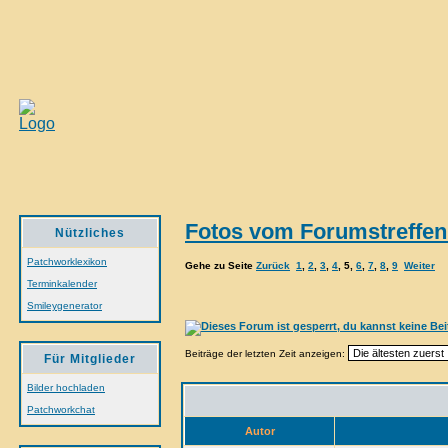
Fotos vom Forumstreffen 
Nützliches
Patchworklexikon
Gehe zu Seite
Zurück
1
,
2
,
3
,
4
,
5
,
6
,
7
,
8
,
9
Weiter
Terminkalender
Smileygenerator
Beiträge der letzten Zeit anzeigen:
Für Mitglieder
Bilder hochladen
Patchworkchat
Autor