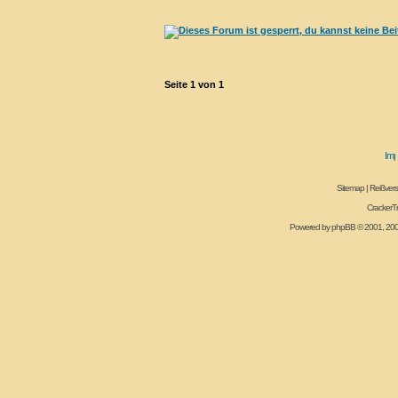
Seite
1
von
1
Sitemap
|
Reißvers
CrackerT
Powered by
phpBB
© 2001, 20