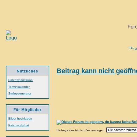
For
F
Beitrag kann nicht geöff
Nützliches
Patchworklexikon
Terminkalender
Smileygenerator
Für Mitglieder
Bilder hochladen
Patchworkchat
Beiträge der letzten Zeit anzeigen: