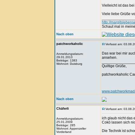
Vielleicht ist das bei
Viele liebe Grüße 
_______________
http://margitslebens
Schaut mal in meine
Nach oben
patchworkaholic
Verfasst am: 03.08.2
Das war bei mir auc
Anmeldungsdatum:
29.01.2013
ansehen.
Beiträge: 1383
_______________
Wohnort: Duisburg
Quiltige Grüße,
patchworkaholic Ca
www.patchworkmada
Nach oben
Chäferli
Verfasst am: 03.08.2
ich glaub nicht das
Anmeldungsdatum:
25.01.2009
Cokö lassen sich nic
Beiträge: 285
Wohnort: Appenzeller
Die Technik ist sch
Vorderland