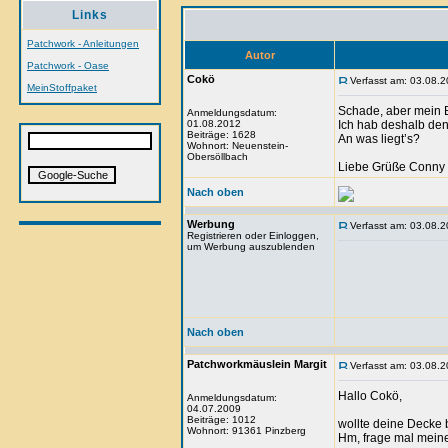
Links
Patchwork - Anleitungen
Autor
Patchwork - Oase
Cokö
Verfasst am: 03.08.2
MeinStoffpaket
Schade, aber mein Be
Anmeldungsdatum:
01.08.2012
Ich hab deshalb den 
Beiträge: 1628
An was liegt’s?
Wohnort: Neuenstein-
Obersöllbach
Liebe Grüße Conny
Nach oben
Werbung
Verfasst am: 03.08.2
Registrieren oder Einloggen,
um Werbung auszublenden
Nach oben
Patchworkmäuslein Margit
Verfasst am: 03.08.2
Hallo Cokö,
Anmeldungsdatum:
04.07.2009
Beiträge: 1012
wollte deine Decke 
Wohnort: 91361 Pinzberg
Hm, frage mal meine