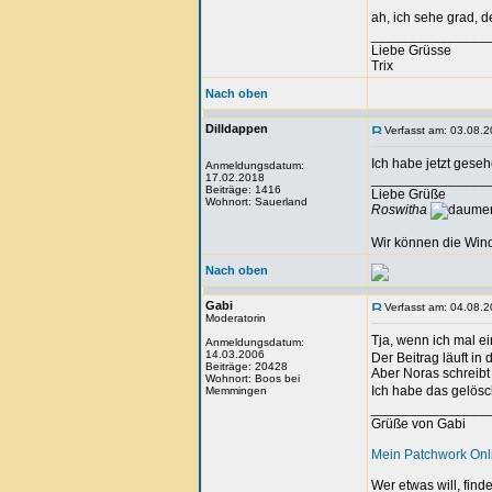
ah, ich sehe grad, 
_______________
Liebe Grüsse
Trix
Nach oben
Dilldappen
Verfasst am: 03.08.2
Ich habe jetzt geseh
Anmeldungsdatum:
17.02.2018
_______________
Beiträge: 1416
Liebe Grüße
Wohnort: Sauerland
Roswitha
Wir können die Wind
Nach oben
Gabi
Verfasst am: 04.08.2
Moderatorin
Tja, wenn ich mal e
Anmeldungsdatum:
14.03.2006
Der Beitrag läuft in
Beiträge: 20428
Aber Noras schreibt
Wohnort: Boos bei
Ich habe das gelösc
Memmingen
_______________
Grüße von Gabi
Mein Patchwork On
Wer etwas will, fin