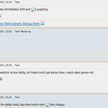
020, 12:03
Titel:
er Architekten füllt sich
__
n
020, 12:03
Titel: Werbung
020, 15:59
Titel:
welche schon fertig. Ich habe noch gar keine Idee, mach aber gerne mit.
__
bi
020, 16:49
Titel:
ihr dabei seid, das freut mich sehr