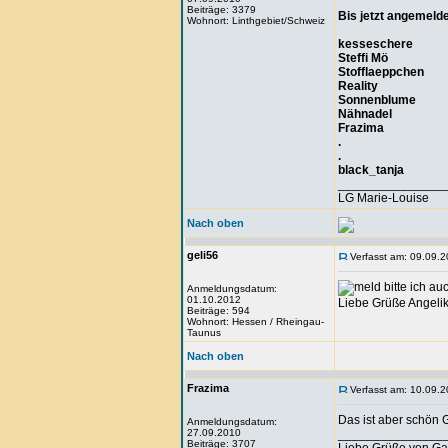
Beiträge: 3379
Bis jetzt angemelde
Wohnort: Linthgebiet/Schweiz
kesseschere
Steffi Mö
Stofflaeppchen
Reality
Sonnenblume
Nähnadel
Frazima
.
.
black_tanja
_______________
LG Marie-Louise
Nach oben
geli56
Verfasst am: 09.09.2
bitte ich au
Anmeldungsdatum:
01.10.2012
Liebe Grüße Angeli
Beiträge: 594
Wohnort: Hessen / Rheingau-
Taunus
Nach oben
Frazima
Verfasst am: 10.09.2
Das ist aber schön G
Anmeldungsdatum:
27.09.2010
_______________
Beiträge: 3707