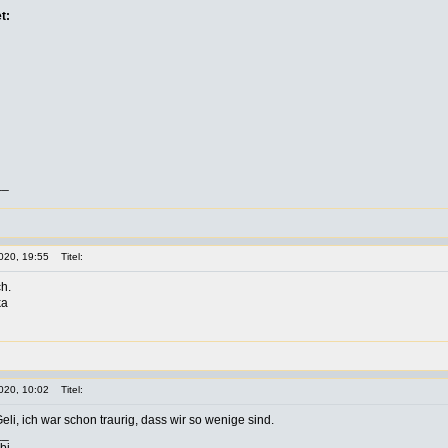
t:
__
020, 19:55
Titel:
ch.
ka
020, 10:02
Titel:
eli, ich war schon traurig, dass wir so wenige sind.
__