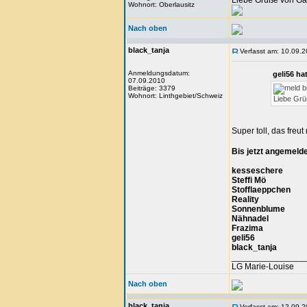
Liebe Grüße von Ga
Wohnort: Oberlausitz
Nach oben
black_tanja
Verfasst am: 10.09.2
Anmeldungsdatum:
geli56 ha
07.09.2010
bi
Beiträge: 3379
Wohnort: Linthgebiet/Schweiz
Liebe Grü
Super toll, das freu
Bis jetzt angemelde
kesseschere
Steffi Mö
Stofflaeppchen
Reality
Sonnenblume
Nähnadel
Frazima
geli56
black_tanja
_______________
LG Marie-Louise
Nach oben
black_tanja
Verfasst am: 12.09.2