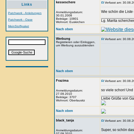
kesseschere
Verfasst am: 30.08.2
Links
Wie schön die Liste d
Anmeldungsdatum:
Patchwork - Anleitungen
30.01.2008
_______________
Beiträge: 10801
Patchwork - Oase
Lg. Marita scherche
Wohnort: Euskirchen
MeinStoffpaket
Nach oben
Werbung
Verfasst am: 30.08.2
Registrieren oder Einloggen,
um Werbung auszublenden
Nach oben
Frazima
Verfasst am: 30.08.2
so viele schon! Und 
Anmeldungsdatum:
27.09.2010
_______________
Beiträge: 3707
Liebe Grüße von Ga
Wohnort: Oberlausitz
Nach oben
black_tanja
Verfasst am: 30.08.2
Super, so schön das 
Anmeldungsdatum:
07.09.2010