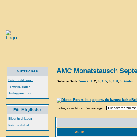
AMC Monatstausch Septe
Nützliches
Patchworklexikon
Gehe zu Seite
Zurück
1
,
2
,
3
,
4
,
5
,
6
,
7
,
8
,
9
Weiter
Terminkalender
Smileygenerator
Beiträge der letzten Zeit anzeigen:
Für Mitglieder
Bilder hochladen
Patchworkchat
Autor