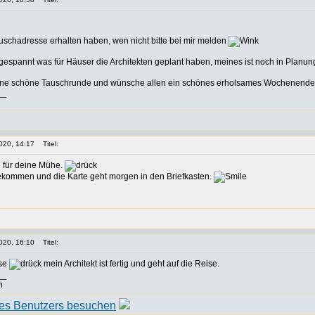
 Tauschadresse erhalten haben, wen nicht bitte bei mir melden
 gespannt was für Häuser die Architekten geplant haben, meines ist noch in Planu
 eine schöne Tauschrunde und wünsche allen ein schönes erholsames Wochenende
__
020, 14:17
Titel:
 für deine Mühe.
ekommen und die Karte geht morgen in den Briefkasten.
020, 16:10
Titel:
sse
mein Architekt ist fertig und geht auf die Reise.
__
n