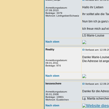
Hallo ihr Lieben
Anmeldungsdatum:
07.09.2010
Beiträge: 3379
Ihr solltet alle die
Wohnort: Linthgebiet/Schweiz
Nun bin ich ja ganz
Ich freue mich auf
_______________
LG Marie-Louise
Nach oben
Reality
Verfasst am: 12.09.2
Danke Marie-Louise
Anmeldungsdatum:
Die Adresse ist ang
09.01.2011
Beiträge: 974
Nach oben
kesseschere
Verfasst am: 12.09.2
Danke für die Adre
Anmeldungsdatum:
30.01.2008
_______________
Beiträge: 10801
Lg. Marita scherche
Wohnort: Euskirchen
Nach oben