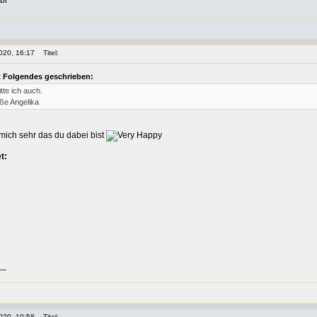
bi
020, 16:17
Titel:
t Folgendes geschrieben:
tte ich auch.
ße Angelika
t mich sehr das du dabei bist
t:
__
020, 10:58
Titel: