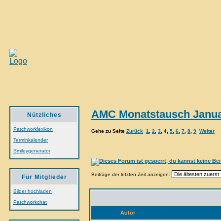
AMC Monatstausch Januar
Nützliches
Patchworklexikon
Gehe zu Seite
Zurück
1
,
2
,
3
,
4
,
5
,
6
,
7
,
8
,
9
Weiter
Terminkalender
Smileygenerator
Beiträge der letzten Zeit anzeigen:
Für Mitglieder
Bilder hochladen
Patchworkchat
Autor