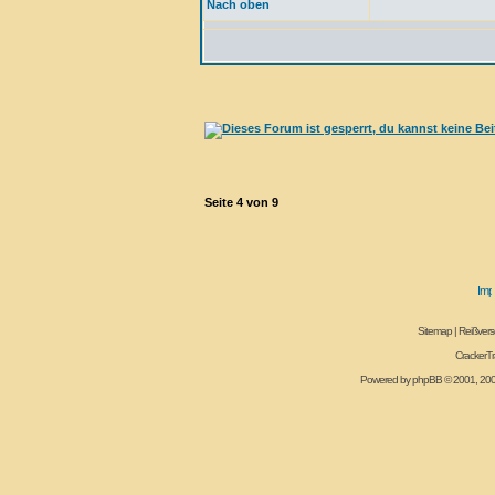
Nach oben
Seite
4
von
9
Sitemap
|
Reißvers
CrackerT
Powered by
phpBB
© 2001, 20