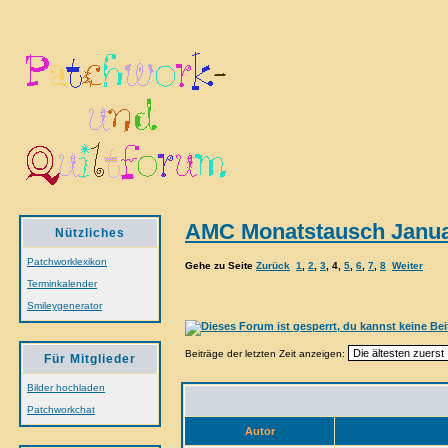
AMC Monatstausch Janua
Nützliches
Patchworklexikon
Gehe zu Seite
Zurück
1
,
2
,
3
,
4
,
5
,
6
,
7
,
8
Weiter
Terminkalender
Smileygenerator
Beiträge der letzten Zeit anzeigen:
Für Mitglieder
Bilder hochladen
Patchworkchat
Autor