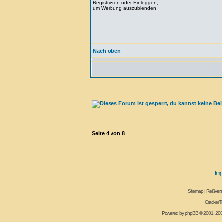
Registrieren oder Einloggen,
um Werbung auszublenden
Nach oben
Seite
4
von
8
Sitemap
|
Reißvers
CrackerT
Powered by
phpBB
© 2001, 20