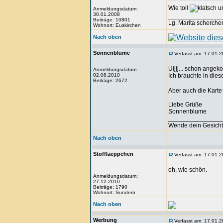
Wie toll
un
Anmeldungsdatum:
30.01.2008
_______________
Beiträge: 10801
Lg. Marita scherche
Wohnort: Euskirchen
Nach oben
Sonnenblume
Verfasst am: 17.01.2
Uijjj... schon ange
Anmeldungsdatum:
02.08.2010
Ich brauchte in die
Beiträge: 2672
Aber auch die Karte 
Liebe Grüße
Sonnenblume
_______________
Wende dein Gesicht 
Nach oben
Stofflaeppchen
Verfasst am: 17.01.2
oh, wie schön.
Anmeldungsdatum:
27.12.2010
Beiträge: 1790
Wohnort: Sundern
Nach oben
Werbung
Verfasst am: 17.01.2