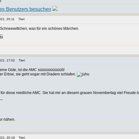
n
021, 20:11
Titel:
! Schneewittchen, was für ein schönes Märchen.
__
bi
021, 17:02
Titel:
Meine Güte, ist die AMC süüüüüüüüüüß!
der Erbse, sie geht sogar mit Diadem schlafen.
, für diese niedliche AMC. Sie hat mir an diesem grauen Novembertag viel Freude b
__
ur nähen.
021, 20:18
Titel: