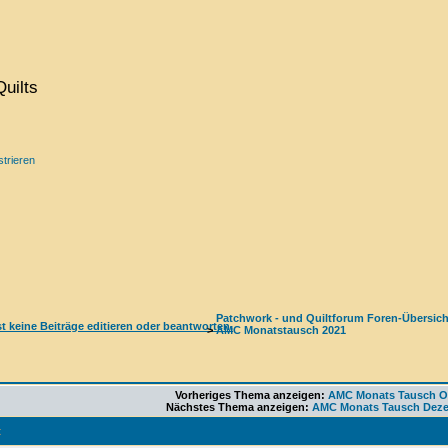
uilts
strieren
Patchwork - und Quiltforum Foren-Übersich
>
AMC Monatstausch 2021
Vorheriges Thema anzeigen:
AMC Monats Tausch O
Nächstes Thema anzeigen:
AMC Monats Tausch Deze
t