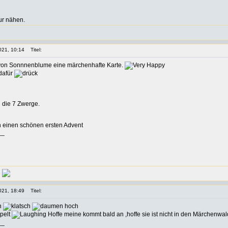
ur nähen.
021, 10:14
Titel:
von Sonnnenblume eine märchenhafte Karte.
dafür
 die 7 Zwerge.
 einen schönen ersten Advent
__
021, 18:49
Titel:
nn
pelt
Hoffe meine kommt bald an ,hoffe sie ist nicht in den Märchenwal
__