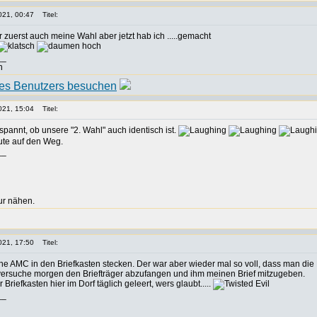
021, 00:47
Titel:
 zuerst auch meine Wahl aber jetzt hab ich .....gemacht
__
n
021, 15:04
Titel:
pannt, ob unsere "2. Wahl" auch identisch ist.
te auf den Weg.
__
ur nähen.
021, 17:50
Titel:
ine AMC in den Briefkasten stecken. Der war aber wieder mal so voll, dass man die
rsuche morgen den Briefträger abzufangen und ihm meinen Brief mitzugeben.
 Briefkasten hier im Dorf täglich geleert, wers glaubt.....
__