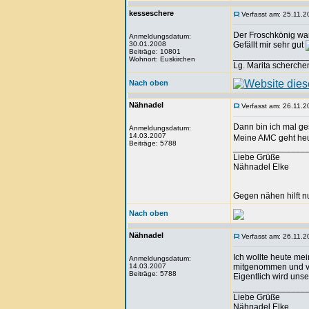
kesseschere
Verfasst am: 25.11.2
Der Froschkönig war
Anmeldungsdatum:
30.01.2008
Gefällt mir sehr gut
Beiträge: 10801
_______________
Wohnort: Euskirchen
Lg. Marita scherche
Nach oben
Nähnadel
Verfasst am: 26.11.2
Dann bin ich mal ges
Anmeldungsdatum:
14.03.2007
Meine AMC geht heu
Beiträge: 5788
_______________
Liebe Grüße
Nähnadel Elke
Gegen nähen hilft n
Nach oben
Nähnadel
Verfasst am: 26.11.2
Ich wollte heute me
Anmeldungsdatum:
14.03.2007
mitgenommen und ve
Beiträge: 5788
Eigentlich wird unser
_______________
Liebe Grüße
Nähnadel Elke