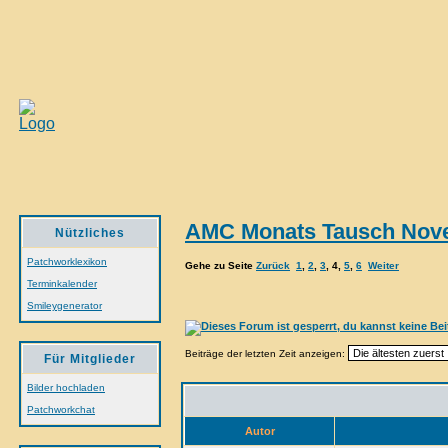
AMC Monats Tausch Nov
Nützliches
Patchworklexikon
Gehe zu Seite
Zurück
1
,
2
,
3
,
4
,
5
,
6
Weiter
Terminkalender
Smileygenerator
Beiträge der letzten Zeit anzeigen:
Für Mitglieder
Bilder hochladen
Patchworkchat
Autor