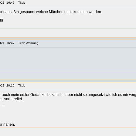
021, 16:47
Titel:
super aus. Bin gespannt welche Märchen noch kommen werden.
__
bi
021, 16:47
Titel: Werbung
021, 20:15
Titel:
 auch mein erster Gedanke, bekam ihn aber nicht so umgesetzt wie ich es mir vorges
s vorbereitet.
__
ur nähen.