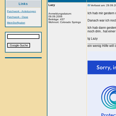
Links
Lazy
Verfasst am: 29.09.2
Patchwork - Anleitungen
Ich hab mir gestern
Anmeldungsdatum:
09.09.2006
Patchwork - Oase
Beiträge: 437
Danach war ich noch
Wohnort: Colorado Springs
MeinStoffpaket
Ich hab dann gester
noch drin.. hat ein
lg Lazy
_______________
ein wenig Hilfe will