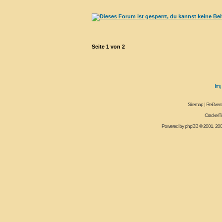
Seite
1
von
2
Sitemap
|
Reißvers
CrackerT
Powered by
phpBB
© 2001, 20