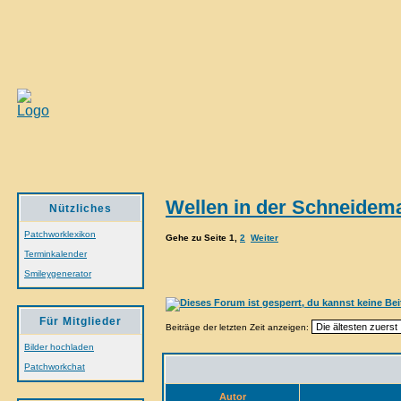
Wellen in der Schneidema
Nützliches
Patchworklexikon
Gehe zu Seite
1
,
2
Weiter
Terminkalender
Smileygenerator
Für Mitglieder
Beiträge der letzten Zeit anzeigen:
Bilder hochladen
Patchworkchat
Autor