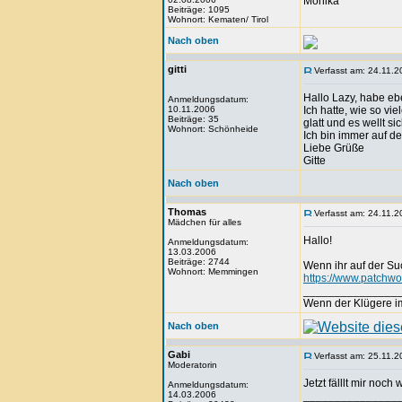
Monika
Beiträge: 1095
Wohnort: Kematen/ Tirol
Nach oben
gitti
Verfasst am: 24.11.2
Hallo Lazy, habe eb
Anmeldungsdatum:
10.11.2006
Ich hatte, wie so vi
Beiträge: 35
glatt und es wellt s
Wohnort: Schönheide
Ich bin immer auf d
Liebe Grüße
Gitte
Nach oben
Thomas
Verfasst am: 24.11.2
Mädchen für alles
Hallo!
Anmeldungsdatum:
13.03.2006
Beiträge: 2744
Wenn ihr auf der Suc
Wohnort: Memmingen
https://www.patchwo
_______________
Wenn der Klügere imm
Nach oben
Gabi
Verfasst am: 25.11.2
Moderatorin
Jetzt fälllt mir noc
Anmeldungsdatum:
14.03.2006
_______________