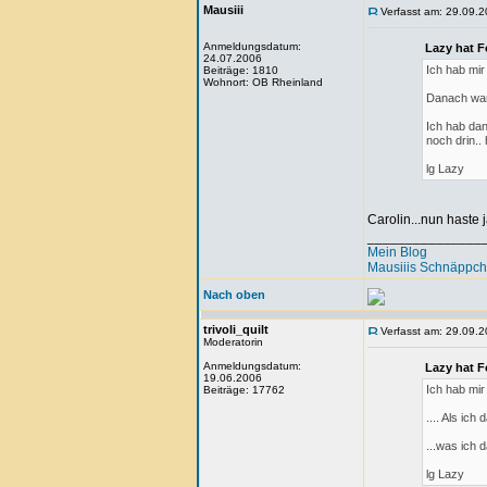
Mausiii
Verfasst am: 29.09.2
Anmeldungsdatum:
Lazy hat F
24.07.2006
Ich hab mir
Beiträge: 1810
Wohnort: OB Rheinland
Danach war 
Ich hab da
noch drin..
lg Lazy
Carolin...nun haste j
_______________
Mein Blog
Mausiiis Schnäppc
Nach oben
trivoli_quilt
Verfasst am: 29.09.2
Moderatorin
Anmeldungsdatum:
Lazy hat F
19.06.2006
Ich hab mir
Beiträge: 17762
.... Als ic
...was ich
lg Lazy