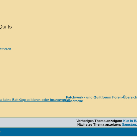
uilts
strieren
Patchwork - und Quiltforum Foren-Übersich
Plauderecke
Vorheriges Thema anzeigen:
Kur in 
Nächstes Thema anzeigen:
Samstag,
t