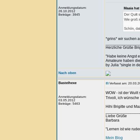
Anmeldungsdatum:
Maaia hat
26.10.2012
Der Quilt 
Beiträge: 3945
Wie groß i
Schön, daß
*grins* wir suchen 
_______________
Herzliche Grüße Brig
"Habe keine Angst 
Amateure haben die A
by Julia "single in d
Nach oben
Bastelhexe
Verfasst am: 20.03.2
WOW - ist der Wuilt 
Anmeldungsdatum:
Trivoli, ich wünsch
03.05.2012
Beiträge: 5463
Hihi Brigitte und Ma
_______________
Liebe Grüße
Barbara
"Lernen ist wie rude
Mein Blog