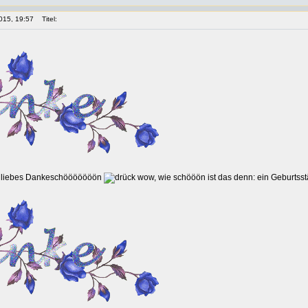
015, 19:57
Titel:
z liebes Dankeschööööööön
wow, wie schööön ist das denn: ein Geburtss