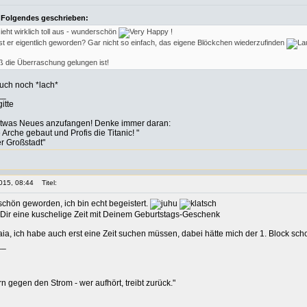
 Folgendes geschrieben:
sieht wirklich toll aus - wunderschön
!
st er eigentlich geworden? Gar nicht so einfach, das eigene Blöckchen wiederzufinden
 die Überraschung gelungen ist!
auch noch *lach*
__
itte
etwas Neues anzufangen! Denke immer daran:
rche gebaut und Profis die Titanic! "
er Großstadt"
015, 08:44
Titel:
schön geworden, ich bin echt begeistert.
e Dir eine kuschelige Zeit mit Deinem Geburtstags-Geschenk
aia, ich habe auch erst eine Zeit suchen müssen, dabei hätte mich der 1. Block sc
__
rn gegen den Strom - wer aufhört, treibt zurück."