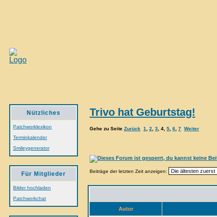
Trivo hat Geburtstag!
Nützliches
Patchworklexikon
Gehe zu Seite
Zurück
1
,
2
,
3
,
4
,
5
,
6
,
7
Weiter
Terminkalender
Smileygenerator
Beiträge der letzten Zeit anzeigen:
Für Mitglieder
Bilder hochladen
Patchworkchat
Autor