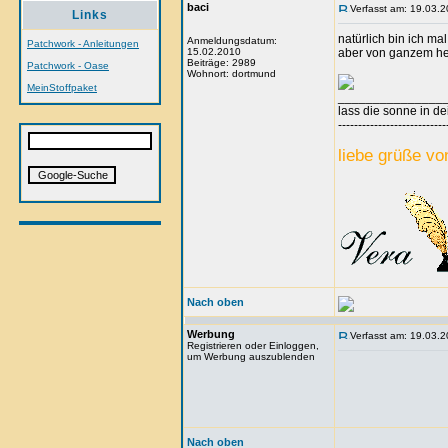
baci
Verfasst am: 19.03.2
Links
natürlich bin ich mal
Anmeldungsdatum:
Patchwork - Anleitungen
15.02.2010
aber von ganzem her
Beiträge: 2989
Patchwork - Oase
Wohnort: dortmund
MeinStoffpaket
_______________
lass die sonne in de
---------------------------
liebe grüße vo
Nach oben
Werbung
Verfasst am: 19.03.2
Registrieren oder Einloggen,
um Werbung auszublenden
Nach oben