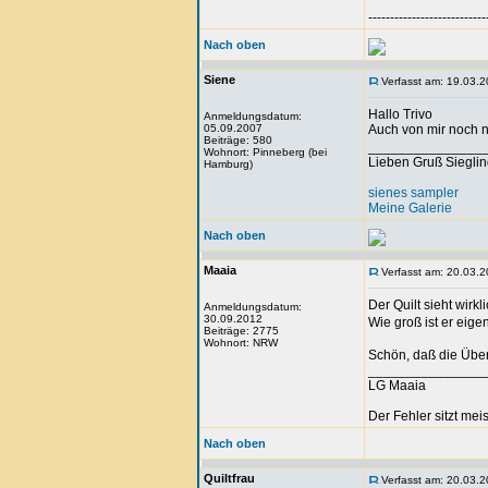
---------------------------
Nach oben
Siene
Verfasst am: 19.03.2
Hallo Trivo
Anmeldungsdatum:
05.09.2007
Auch von mir noch n
Beiträge: 580
_______________
Wohnort: Pinneberg (bei
Lieben Gruß Siegli
Hamburg)
sienes sampler
Meine Galerie
Nach oben
Maaia
Verfasst am: 20.03.2
Der Quilt sieht wirk
Anmeldungsdatum:
30.09.2012
Wie groß ist er eig
Beiträge: 2775
Wohnort: NRW
Schön, daß die Über
_______________
LG Maaia
Der Fehler sitzt me
Nach oben
Quiltfrau
Verfasst am: 20.03.2