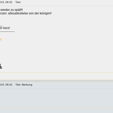
015, 08:32
Titel:
 wieder zu spät!!!
zen: allesallesliebe von der königin!!
__
in herz!
---------------
n
015, 08:32
Titel: Werbung