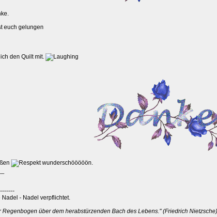
nke.
st euch gelungen
ich den Quilt mit.
oßen
wunderschööööön.
__
--------
Nadel - Nadel verpflichtet.
er Regenbogen über dem herabstürzenden Bach des Lebens." (Friedrich Nietzsche