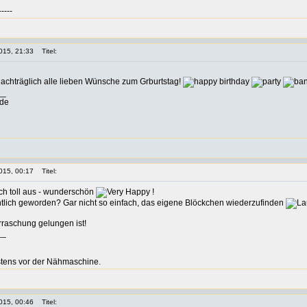
-----
015, 21:33
Titel:
achträglich alle lieben Wünsche zum Grburtstag!
__
nde
015, 00:17
Titel:
lich toll aus - wunderschön
!
entlich geworden? Gar nicht so einfach, das eigene Blöckchen wiederzufinden
raschung gelungen ist!
__
istens vor der Nähmaschine.
015, 00:46
Titel: