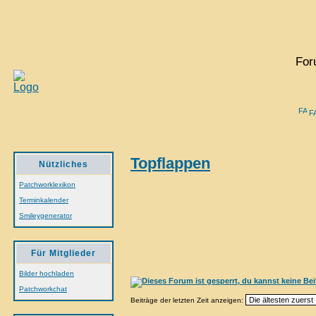
For
F
Topflappen
Nützliches
Patchworklexikon
Terminkalender
Smileygenerator
Für Mitglieder
Bilder hochladen
Patchworkchat
Beiträge der letzten Zeit anzeigen: