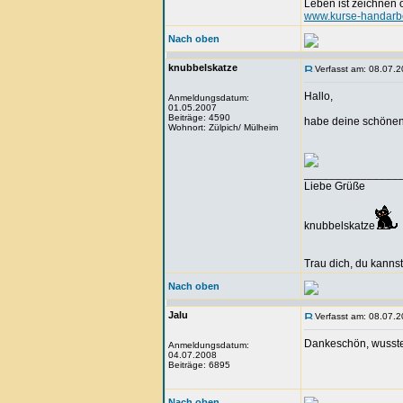
Leben ist zeichnen
www.kurse-handarbe
Nach oben
knubbelskatze
Verfasst am: 08.07.2
Hallo,
Anmeldungsdatum:
01.05.2007
Beiträge: 4590
habe deine schönen 
Wohnort: Zülpich/ Mülheim
_______________
Liebe Grüße
knubbelskatze
Trau dich, du kannst
Nach oben
Jalu
Verfasst am: 08.07.2
Dankeschön, wusste 
Anmeldungsdatum:
04.07.2008
Beiträge: 6895
Nach oben