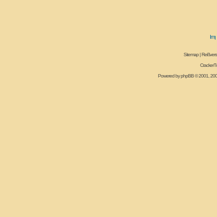
Sitemap
|
Reißvers
CrackerT
Powered by
phpBB
© 2001, 20