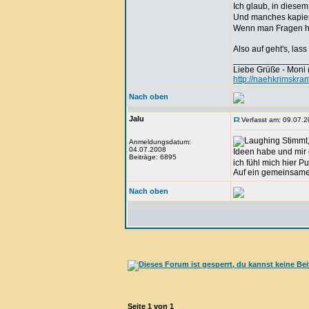
Ich glaub, in diese
Und manches kapier 
Wenn man Fragen hat
Also auf geht's, la
_______________
Liebe Grüße - Moni 
http://naehkrimskra
Nach oben
Jalu
Verfasst am: 09.07.2
Stimmt,
Anmeldungsdatum:
04.07.2008
Ideen habe und mir d
Beiträge: 6895
ich fühl mich hier P
Auf ein gemeinsam
Nach oben
Seite
1
von
1