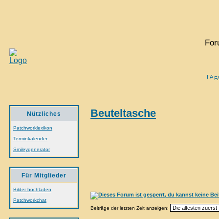
For
F
Beuteltasche
Nützliches
Patchworklexikon
Terminkalender
Smileygenerator
Für Mitglieder
Bilder hochladen
Patchworkchat
Beiträge der letzten Zeit anzeigen: