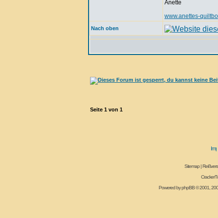
Anette
www.anettes-quiltb
Nach oben
Seite
1
von
1
Sitemap
|
Reißvers
CrackerT
Powered by
phpBB
© 2001, 20