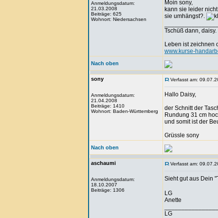
Moin sony,
Anmeldungsdatum:
21.03.2008
kann sie leider nicht
Beiträge: 625
sie umhängst?.
Wohnort: Niedersachsen
_______________
Tschüß dann, daisy.
Leben ist zeichnen
www.kurse-handarbe
Nach oben
sony
Verfasst am: 09.07.2
Hallo Daisy,
Anmeldungsdatum:
21.04.2008
Beiträge: 1410
der Schnitt der Tasc
Wohnort: Baden-Württemberg
Rundung 31 cm hoch 
und somit ist der Be
Grüssle sony
Nach oben
aschaumi
Verfasst am: 09.07.2
Sieht gut aus Dein 
Anmeldungsdatum:
18.10.2007
Beiträge: 1306
LG
Anette
_______________
LG