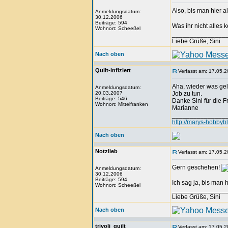
Also, bis man hier 
Anmeldungsdatum:
30.12.2006
Beiträge: 594
Was ihr nicht alles k
Wohnort: Scheeßel
_______________
Liebe Grüße, Sini
Nach oben
Quilt-infiziert
Verfasst am: 17.05.2
Aha, wieder was gele
Anmeldungsdatum:
20.03.2007
Job zu tun.
Beiträge: 546
Danke Sini für die F
Wohnort: Mittelfranken
Marianne
_______________
http://marys-hobbyb
Nach oben
Notzlieb
Verfasst am: 17.05.2
Gern geschehen!
Anmeldungsdatum:
30.12.2006
Beiträge: 594
Ich sag ja, bis man h
Wohnort: Scheeßel
_______________
Liebe Grüße, Sini
Nach oben
trivoli_quilt
Verfasst am: 17.05.2