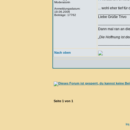
Moderatorin
... wohl eher tief fü
Anmeldungsdatum:
19.06.2006
_______________
Beiträge: 17762
Liebe Grüße Trivo
---------------------------
Dann mal ran an die 
„Die Hoffnung ist d
---------------------------
Nach oben
Seite
1
von
1