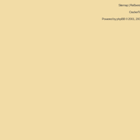
Sitemap
|
Reißvers
CrackerT
Powered by
phpBB
© 2001, 20