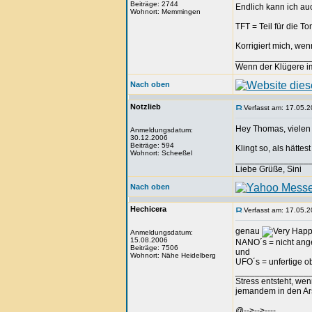
Beiträge: 2744
Endlich kann ich au
Wohnort: Memmingen
TFT = Teil für die T
Korrigiert mich, wen
_______________
Wenn der Klügere imm
Nach oben
Notzlieb
Verfasst am: 17.05.2
Hey Thomas, vielen 
Anmeldungsdatum:
30.12.2006
Beiträge: 594
Klingt so, als hätte
Wohnort: Scheeßel
_______________
Liebe Grüße, Sini
Nach oben
Hechicera
Verfasst am: 17.05.2
genau
Anmeldungsdatum:
15.08.2006
NANO´s = nicht ang
Beiträge: 7506
und
Wohnort: Nähe Heidelberg
UFO´s = unfertige o
_______________
Stress entsteht, we
jemandem in den Arsc
@-->-->----