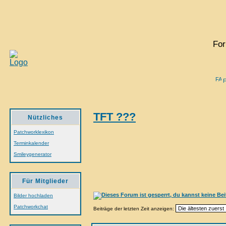
For
TFT ???
Nützliches
Patchworklexikon
Terminkalender
Smileygenerator
Für Mitglieder
Bilder hochladen
Patchworkchat
Beiträge der letzten Zeit anzeigen: