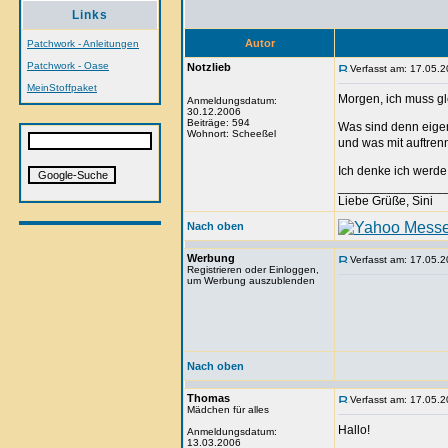
Links
Autor
Patchwork - Anleitungen
Patchwork - Oase
Notzlieb
Verfasst am: 17.05.2
MeinStoffpaket
Morgen, ich muss gl
Anmeldungsdatum:
30.12.2006
Beiträge: 594
Was sind denn eige
Wohnort: Scheeßel
und was mit auftren
Ich denke ich werd
_______________
Liebe Grüße, Sini
Nach oben
Werbung
Verfasst am: 17.05.2
Registrieren oder Einloggen,
um Werbung auszublenden
Nach oben
Thomas
Verfasst am: 17.05.2
Mädchen für alles
Hallo!
Anmeldungsdatum:
13.03.2006