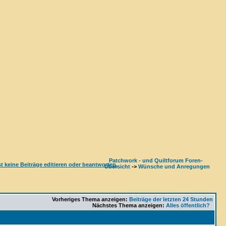
Patchwork - und Quiltforum Foren-
Übersicht
->
Wünsche und Anregungen
Vorheriges Thema anzeigen:
Beiträge der letzten 24 Stunden
Nächstes Thema anzeigen:
Alles öffentlich?