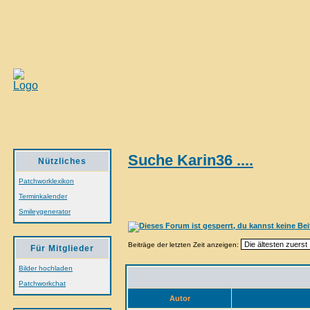
Suche Karin36 ....
Nützliches
Patchworklexikon
Terminkalender
Smileygenerator
Beiträge der letzten Zeit anzeigen:
Für Mitglieder
Bilder hochladen
Patchworkchat
Autor