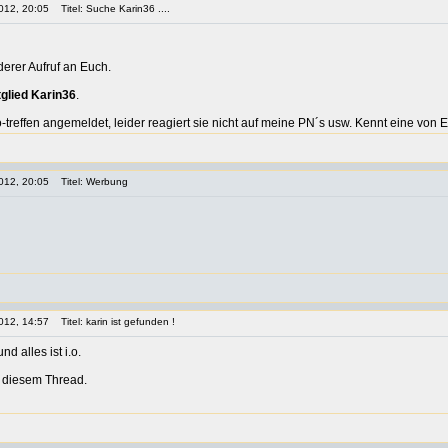
012, 20:05
Titel: Suche Karin36 ....
erer Aufruf an Euch.
tglied Karin36
.
fo-treffen angemeldet, leider reagiert sie nicht auf meine PN´s usw. Kennt eine von 
012, 20:05
Titel: Werbung
012, 14:57
Titel: karin ist gefunden !
d alles ist i.o.
u diesem Thread.