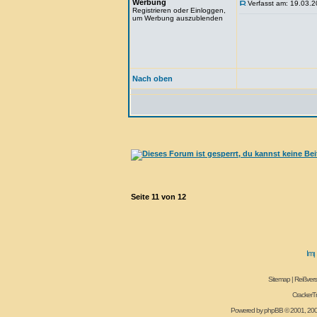
Werbung
Verfasst am: 19.03.2
Registrieren oder Einloggen,
um Werbung auszublenden
Nach oben
Seite
11
von
12
Sitemap
|
Reißvers
CrackerT
Powered by
phpBB
© 2001, 20