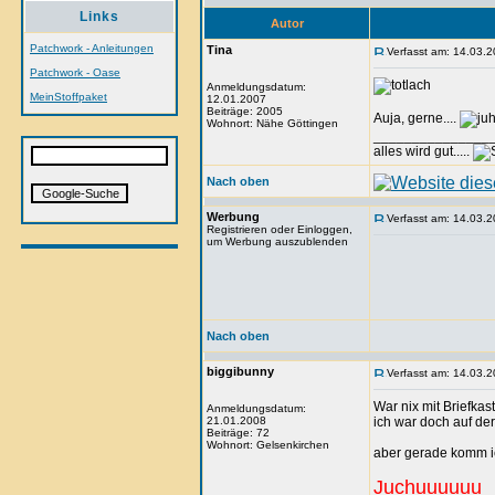
Links
Autor
Patchwork - Anleitungen
Tina
Verfasst am: 14.03.2
Patchwork - Oase
Anmeldungsdatum:
MeinStoffpaket
12.01.2007
Beiträge: 2005
Auja, gerne....
Wohnort: Nähe Göttingen
_______________
alles wird gut.....
Nach oben
Werbung
Verfasst am: 14.03.2
Registrieren oder Einloggen,
um Werbung auszublenden
Nach oben
biggibunny
Verfasst am: 14.03.2
War nix mit Briefka
Anmeldungsdatum:
21.01.2008
ich war doch auf der 
Beiträge: 72
Wohnort: Gelsenkirchen
aber gerade komm 
Juchuuuuuu