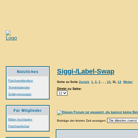
Siggi-/Label-Swap
Nützliches
Patchworklexikon
Gehe zu Seite
Zurück
1
,
2
,
3
... ,
10
,
11
,
12
Weiter
Terminkalender
Direkt zu Seite:
Smileygenerator
Für Mitglieder
Bilder hochladen
Beiträge der letzten Zeit anzeigen:
Patchworkchat