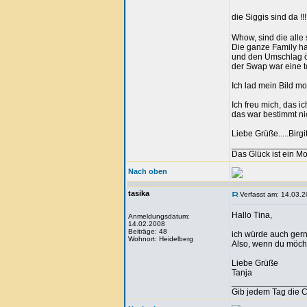
die Siggis sind da !!!
Whow, sind die alle
Die ganze Family ha
und den Umschlag öf
der Swap war eine 
Ich lad mein Bild m
Ich freu mich, das ic
das war bestimmt nic
Liebe Grüße.....Birgi
_______________
Das Glück ist ein M
Nach oben
tasika
Verfasst am: 14.03.2
Hallo Tina,
Anmeldungsdatum:
14.02.2008
Beiträge: 48
ich würde auch gern
Wohnort: Heidelberg
Also, wenn du möcht
Liebe Grüße
Tanja
_______________
Gib jedem Tag die 