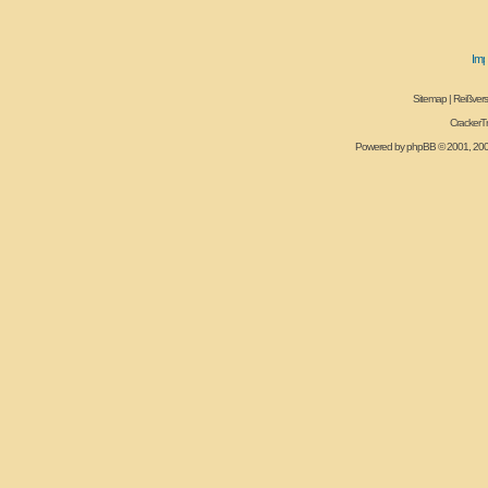
Sitemap
|
Reißvers
CrackerT
Powered by
phpBB
© 2001, 20