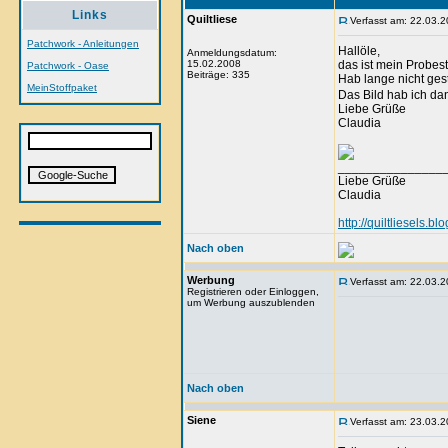
Links
Quiltliese
Verfasst am: 22.03.2
Patchwork - Anleitungen
Hallöle,
Anmeldungsdatum:
15.02.2008
das ist mein Probes
Patchwork - Oase
Beiträge: 335
Hab lange nicht gest
MeinStoffpaket
Das Bild hab ich da
Liebe Grüße
Claudia
_______________
Liebe Grüße
Claudia
http://quiltliesels.b
Nach oben
Werbung
Verfasst am: 22.03.2
Registrieren oder Einloggen,
um Werbung auszublenden
Nach oben
Siene
Verfasst am: 23.03.2