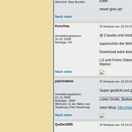
Edith
Wohnort: Bad Bocklet
never give up!
Nach oben
Kunzfrau
Verfasst am: 23.03.2
@ Claudia und Heid
Anmeldungsdatum:
31.01.2008
Beiträge: 83
superschön der Woll
Download wäre klass
LG und Frohe Oster
Marion
Nach oben
patchrakete
Verfasst am: 23.03.2
Super gestickt und 
Anmeldungsdatum:
_______________
21.11.2006
Liebe Grüße, Barba
Beiträge: 1890
Wohnort: in der Nähe von
Saarburg (Trier-Saarburg)
mein Blog:
http://pa
Nach oben
Quilter2005
Verfasst am: 23.03.2