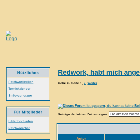
Redwork, habt mich ange
Nützliches
Patchworklexikon
Gehe zu Seite
1
,
2
Weiter
Terminkalender
Smileygenerator
Für Mitglieder
Beiträge der letzten Zeit anzeigen:
Bilder hochladen
Patchworkchat
Autor