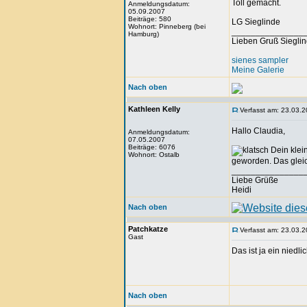
Toll gemacht.
Anmeldungsdatum:
05.09.2007
Beiträge: 580
LG Sieglinde
Wohnort: Pinneberg (bei
_______________
Hamburg)
Lieben Gruß Siegli
sienes sampler
Meine Galerie
Nach oben
Kathleen Kelly
Verfasst am: 23.03.2
Hallo Claudia,
Anmeldungsdatum:
07.05.2007
Beiträge: 6076
Dein klei
Wohnort: Ostalb
geworden. Das gleic
_______________
Liebe Grüße
Heidi
Nach oben
Patchkatze
Verfasst am: 23.03.2
Gast
Das ist ja ein nied
Nach oben