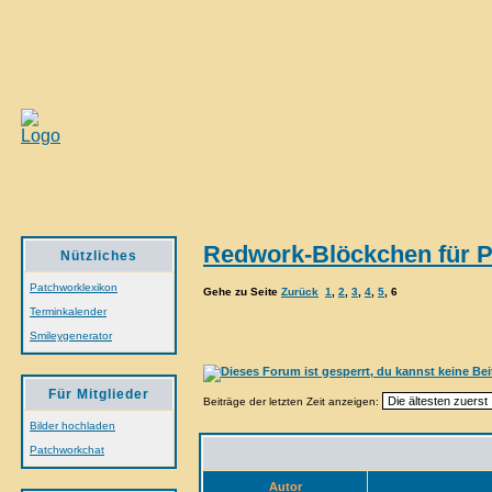
Redwork-Blöckchen für P
Nützliches
Patchworklexikon
Gehe zu Seite
Zurück
1
,
2
,
3
,
4
,
5
,
6
Terminkalender
Smileygenerator
Für Mitglieder
Beiträge der letzten Zeit anzeigen:
Bilder hochladen
Patchworkchat
Autor