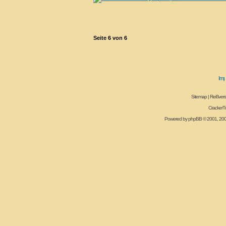
Seite
6
von
6
Sitemap
|
Reißvers
CrackerT
Powered by
phpBB
© 2001, 20