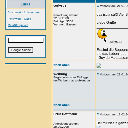
Links
curlysue
Verfasst am: 21.01.2
Patchwork - Anleitungen
das ist ja süß! Viel
Anmeldungsdatum:
22.06.2009
Patchwork - Oase
Beiträge: 5568
Liebe Grüße
Wohnort: Bayern
MeinStoffpaket
_______________
curlysue
Es sind die Begegn
die das Leben lebe
- Guy de Maupassan
Nach oben
Werbung
Verfasst am: 21.01.2
Registrieren oder Einloggen,
um Werbung auszublenden
Nach oben
Petra Hoffmann
Verfasst am: 17.02.2
Bei mir ist ein gan
Anmeldungsdatum:
28.09.2008