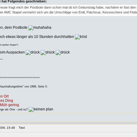
 hat Folgendes geschrieben:
...heute fragt mich der Postbote dann schon mal ob ich Geburtstag habe, nachdem er fast de
er AMC Stapel vermehrt sich um die Umschläge von Entli, Patchsue, Kesseschere und Flott
en, dein Postbote
och etwas länger als 10 Stunden durchhalten
em großen Stapel?)
beim Auspacken
__
°°°°°°°°°°°°°°°°°°°°°°°°°°
aushaltungslehre" von 1898, Seite 5:
n Ort
des Ding
Müh gering.
e als Orte - und nu?
009, 15:48
Titel: