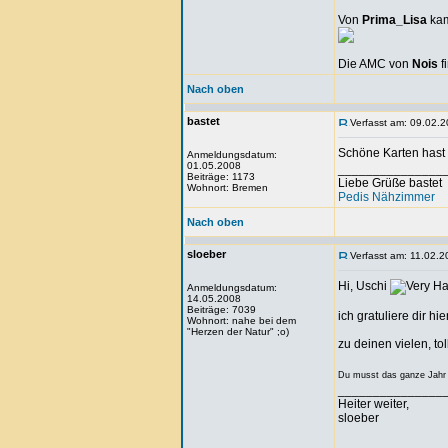
Von
Prima_Lisa
kam
Die AMC von
Nois
f
Nach oben
bastet
Verfasst am: 09.02.2
Schöne Karten hast
Anmeldungsdatum:
01.05.2008
_______________
Beiträge: 1173
Liebe Grüße bastet
Wohnort: Bremen
Pedis Nähzimmer
Nach oben
sloeber
Verfasst am: 11.02.2
Hi, Uschi
Anmeldungsdatum:
14.05.2008
Beiträge: 7039
ich gratuliere dir hi
Wohnort: nahe bei dem
"Herzen der Natur" ;o)
zu deinen vielen, t
Du musst das ganze Jahr
_______________
Heiter weiter,
sloeber