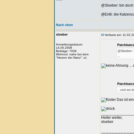
@Sloeber: bin doch 
@Entli: die Katzenz
Nach oben
sloeber
Verfasst am: 11.02.2
Anmeldungsdatum:
Patchkatze
14.05.2008
@Sloeber: b
Beiträge: 7039
Wohnort: nahe bei dem
...
"Herzen der Natur" ;o)
...
Patchkatze
...und wo 
Das ist ei
_______________
Heiter weiter,
sloeber