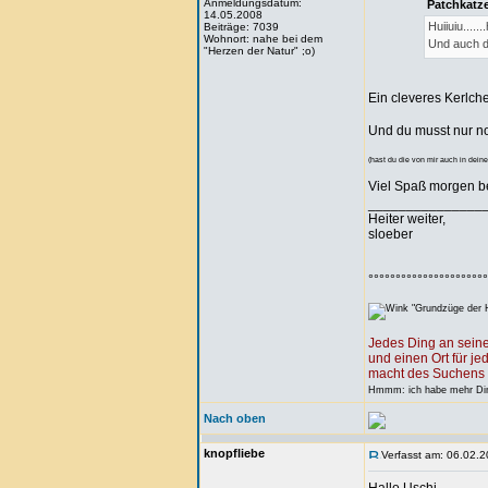
Anmeldungsdatum:
Patchkatze
14.05.2008
Huiiuiu....
Beiträge: 7039
Wohnort: nahe bei dem
Und auch d
"Herzen der Natur" ;o)
Ein cleveres Kerlch
Und du musst nur n
(hast du die von mir auch in dein
Viel Spaß morgen 
_______________
Heiter weiter,
sloeber
°°°°°°°°°°°°°°°°°°°°°°
"Grundzüge der H
Jedes Ding an seine
und einen Ort für je
macht des Suchens 
Hmmm: ich habe mehr Ding
Nach oben
knopfliebe
Verfasst am: 06.02.2