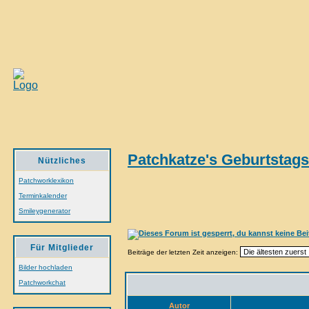
Patchkatze's Geburtstag
Nützliches
Patchworklexikon
Terminkalender
Smileygenerator
Für Mitglieder
Beiträge der letzten Zeit anzeigen:
Bilder hochladen
Patchworkchat
Autor