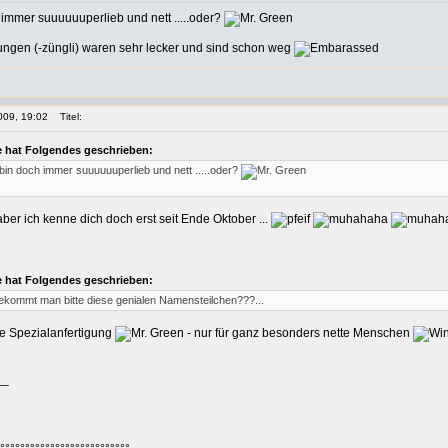
immer suuuuuuperlieb und nett .....oder?
ungen (-züngli) waren sehr lecker und sind schon weg
009, 19:02
Titel:
 hat Folgendes geschrieben:
in doch immer suuuuuuperlieb und nett .....oder?
 aber ich kenne dich doch erst seit Ende Oktober ...
 hat Folgendes geschrieben:
bekommt man bitte diese genialen Namensteilchen???...
ne Spezialanfertigung
- nur für ganz besonders nette Menschen
__