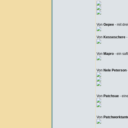
Von
Gepee
- mit d
Von
Kesseschere
-
Von
Mapro
- ein saf
Von
Nele Peterson
Von
Patchsue
- ein
Von
Patchworktant