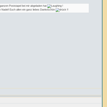
n ganzen Poststapel bei mir abgeladen hat
!
e Nadel! Euch allen ein ganz liebes Dankeschön
!!