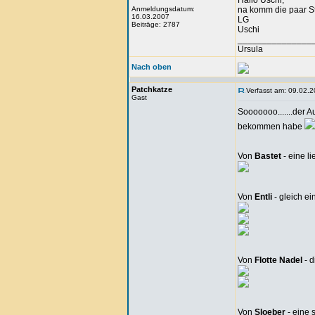
Hallo Uschi,
Anmeldungsdatum:
na komm die paar St
16.03.2007
LG
Beiträge: 2787
Uschi
_______________
Ursula
Nach oben
Patchkatze
Verfasst am: 09.02.2
Gast
Sooooooo.......der A
bekommen habe
Von
Bastet
- eine l
Von
Entli
- gleich e
Von
Flotte Nadel
- 
Von
Sloeber
- eine 