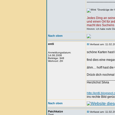
°°°°°°°°°°°°°°°°°°°°°°
"Grundzüge der H
Jedes Ding an seine
und einen Ort für je
macht des Suchens 
Hmmm: ich habe mehr Ding
Nach oben
entli
Verfasst am: 11.02.2
schöne Karten hast
Anmeldungsdatum:
14.08.2008
Beiträge: 948
find dies eine meg
Wohnort: ZH
ähm.... hoff hast d
Drück dich nochmal
_______________
Herzlichst Silvia
http://entli.blogspot
ins rechte Bild gerüc
Nach oben
Patchkatze
Verfasst am: 11.02.2
Gast