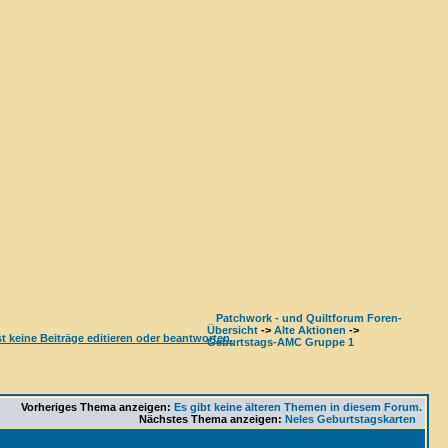
Patchwork - und Quiltforum Foren-
Übersicht
->
Alte Aktionen
->
Geburtstags-AMC Gruppe 1
Vorheriges Thema anzeigen:
Es gibt keine älteren Themen in diesem Forum.
Nächstes Thema anzeigen:
Neles Geburtstagskarten