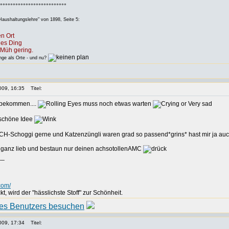
°°°°°°°°°°°°°°°°°°°°°°°°°°
aushaltungslehre" von 1898, Seite 5:
n Ort
des Ding
Müh gering.
e als Orte - und nu?
009, 16:35
Titel:
 bekommen....
muss noch etwas warten
aschöne Idee
ie CH-Schoggi gerne und Katzenzüngli waren grad so passend*grins* hast mir ja a
 ganz lieb und bestaun nur deinen achsotollenAMC
__
.com/
kt, wird der "hässlichste Stoff" zur Schönheit.
009, 17:34
Titel: