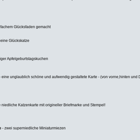
reifachem Glücksfaden gemacht
 eine Glückskatze
tiger Apfelgeburtstagskuchen
- eine unglaublich schöne und aufwendig gestaltete Karte - (von vorne,hinten und De
e niedliche Katzenkarte mit origineller Briefmarke und Stempel!
e
- zwei superniedliche Miniaturmiezen