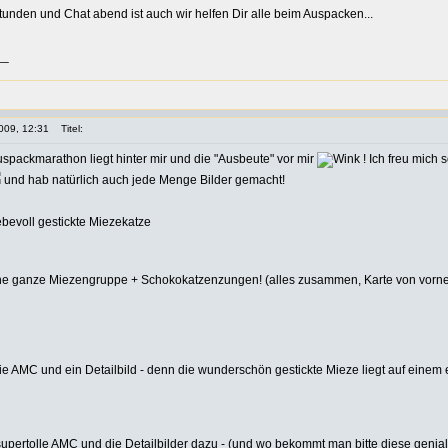
unden und Chat abend ist auch wir helfen Dir alle beim Auspacken...
__
009, 12:31
Titel:
uspackmarathon liegt hinter mir und die "Ausbeute" vor mir
! Ich freu mich 
und hab natürlich auch jede Menge Bilder gemacht!
iebevoll gestickte Miezekatze
ine ganze Miezengruppe + Schokokatzenzungen! (alles zusammen, Karte von vorne
die AMC und ein Detailbild - denn die wunderschön gestickte Mieze liegt auf einem
supertolle AMC und die Detailbilder dazu - (und wo bekommt man bitte diese geni