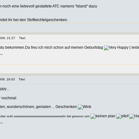
 noch eine liebevoll gestaltete ATC namens "Island" dazu
indet ihr bei den Stoffwichtelgeschenken.
009, 21:27
Titel:
 du bekommen.Da freu ich mich schon auf meinen Geburtstag
( leid
__
009, 16:03
Titel:
,
er nochmal:
ollen, wunderschönen, genialen ... Geschenken
 über wohl seeeeeeeeeeeeeeeeeeeeeeeeeeeeeeehr lieb gewesen sein
__