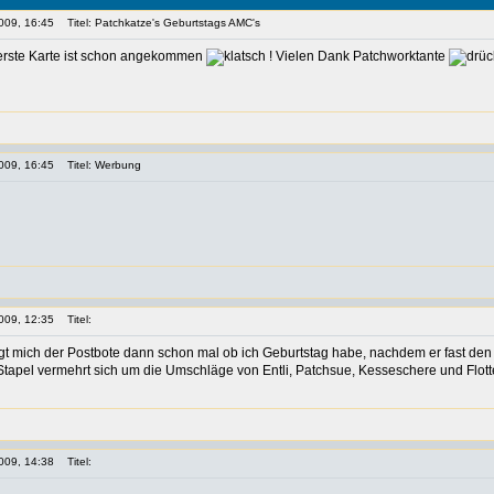
009, 16:45
Titel: Patchkatze's Geburtstags AMC's
e erste Karte ist schon angekommen
! Vielen Dank Patchworktante
009, 16:45
Titel: Werbung
009, 12:35
Titel:
 fragt mich der Postbote dann schon mal ob ich Geburtstag habe, nachdem er fast d
apel vermehrt sich um die Umschläge von Entli, Patchsue, Kesseschere und Flot
009, 14:38
Titel: