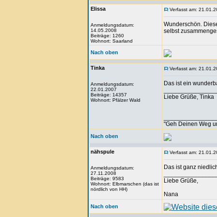
Elissa
Verfasst am: 21.01.2
Wunderschön. Diese 
Anmeldungsdatum:
14.05.2008
selbst zusammenges
Beiträge: 1260
Wohnort: Saarland
Nach oben
Tinka
Verfasst am: 21.01.2
Das ist ein wunder
Anmeldungsdatum:
22.01.2007
_______________
Beiträge: 14357
Liebe Grüße, Tinka
Wohnort: Pfälzer Wald
_______________
"Geh Deinen Weg u
Nach oben
nähspule
Verfasst am: 21.01.2
Das ist ganz niedlic
Anmeldungsdatum:
27.11.2008
_______________
Beiträge: 9583
Liebe Grüße,
Wohnort: Elbmarschen (das ist
nördlich von HH)
Nana
Nach oben