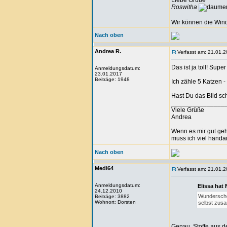
Liebe Grüße
Roswitha
Wir können die Wind
Nach oben
Andrea R.
Verfasst am: 21.01.2
Das ist ja toll! Supe
Anmeldungsdatum:
23.01.2017
Beiträge: 1948
Ich zähle 5 Katzen -
Hast Du das Bild sch
_______________
Viele Grüße
Andrea
Wenn es mir gut geht
muss ich viel handa
Nach oben
Medi64
Verfasst am: 21.01.2
Anmeldungsdatum:
Elissa hat
24.12.2010
Wunderschön
Beiträge: 3882
Wohnort: Dorsten
selbst zus
Genau, Stoffe aus 