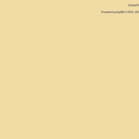
CrackerT
Powered by
phpBB
© 2001, 20