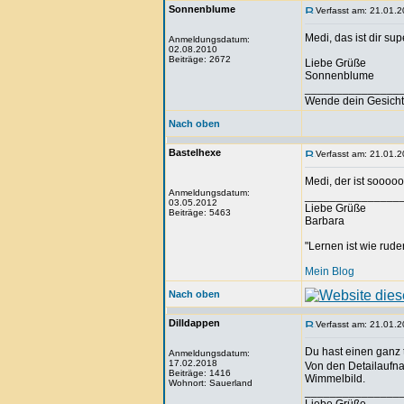
Sonnenblume
Verfasst am: 21.01.2
Medi, das ist dir s
Anmeldungsdatum:
02.08.2010
Beiträge: 2672
Liebe Grüße
Sonnenblume
_______________
Wende dein Gesicht 
Nach oben
Bastelhexe
Verfasst am: 21.01.2
Medi, der ist soooo
Anmeldungsdatum:
_______________
03.05.2012
Liebe Grüße
Beiträge: 5463
Barbara
"Lernen ist wie rude
Mein Blog
Nach oben
Dilldappen
Verfasst am: 21.01.2
Du hast einen ganz t
Anmeldungsdatum:
17.02.2018
Von den Detailaufna
Beiträge: 1416
Wimmelbild.
Wohnort: Sauerland
_______________