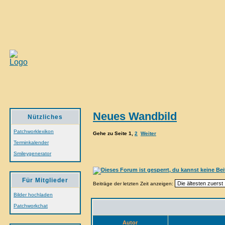
Neues Wandbild
Nützliches
Patchworklexikon
Gehe zu Seite
1
,
2
Weiter
Terminkalender
Smileygenerator
Für Mitglieder
Beiträge der letzten Zeit anzeigen:
Bilder hochladen
Patchworkchat
Autor