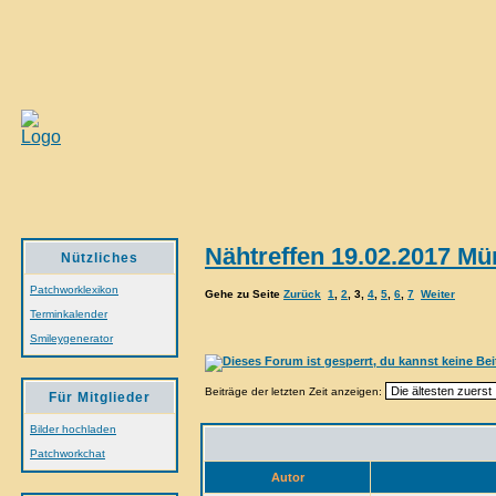
Nähtreffen 19.02.2017 M
Nützliches
Patchworklexikon
Gehe zu Seite
Zurück
1
,
2
,
3
,
4
,
5
,
6
,
7
Weiter
Terminkalender
Smileygenerator
Beiträge der letzten Zeit anzeigen:
Für Mitglieder
Bilder hochladen
Patchworkchat
Autor