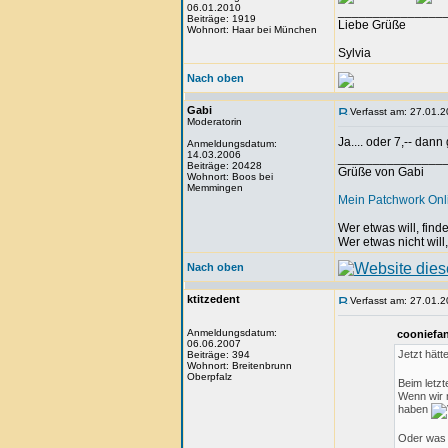
06.01.2010
_______________
Beiträge: 1919
Liebe Grüße
Wohnort: Haar bei München
Sylvia
Nach oben
Gabi
Verfasst am: 27.01.2
Moderatorin
Ja.... oder 7,-- dan
Anmeldungsdatum:
14.03.2006
_______________
Beiträge: 20428
Grüße von Gabi
Wohnort: Boos bei
Memmingen
Mein Patchwork On
Wer etwas will, fin
Wer etwas nicht will
Nach oben
ktitzedent
Verfasst am: 27.01.2
Anmeldungsdatum:
cooniefan
06.06.2007
Jetzt hät
Beiträge: 394
Wohnort: Breitenbrunn
Oberpfalz
Beim letz
Wenn wir m
haben
Oder was h