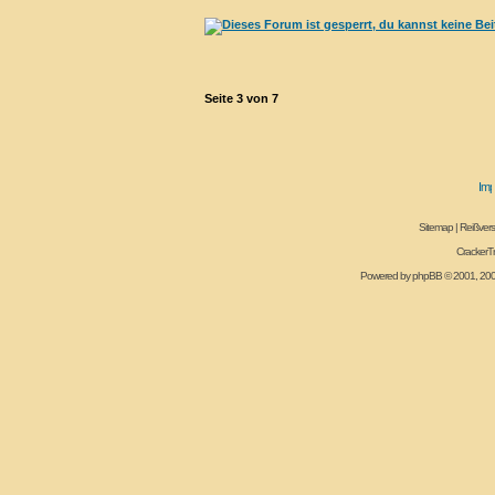
Seite
3
von
7
Sitemap
|
Reißvers
CrackerT
Powered by
phpBB
© 2001, 20