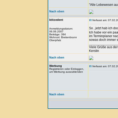
"Alle Lebewesen au
Nach oben
ktitzedent
Verfasst am: 07.02.2
So , jetzt hab ich 
Anmeldungsdatum:
06.06.2007
Ich habe vor ein pa
Beiträge: 394
im Terminplaner nach
Wohnort: Breitenbrunn
sowas doch immer sof
Oberpfalz
_______________
Viele Grüße aus der
Kerstin
Nach oben
Werbung
Verfasst am: 07.02.2
Registrieren oder Einloggen,
um Werbung auszublenden
Nach oben