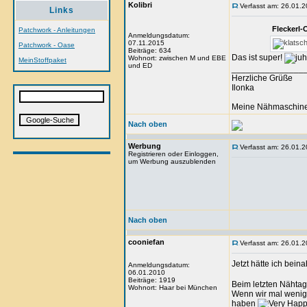
Kolibri
Verfasst am: 26.01.2
Links
Fleckerl-
Patchwork - Anleitungen
Anmeldungsdatum:
07.11.2015
Patchwork - Oase
Beiträge: 634
Das ist super!
Wohnort: zwischen M und EBE
MeinStoffpaket
und ED
_______________
Herzliche Grüße
Ilonka
Meine Nähmaschine i
Nach oben
Werbung
Verfasst am: 26.01.2
Registrieren oder Einloggen,
um Werbung auszublenden
Nach oben
cooniefan
Verfasst am: 26.01.2
Jetzt hätte ich bei
Anmeldungsdatum:
06.01.2010
Beiträge: 1919
Beim letzten Nähta
Wohnort: Haar bei München
Wenn wir mal wenige
haben