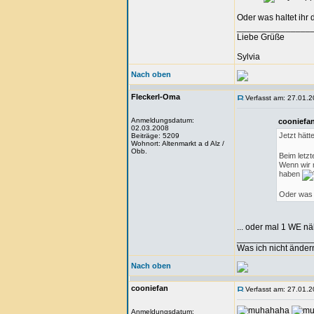
Oder was haltet ihr
_______________
Liebe Grüße
Sylvia
Nach oben
Fleckerl-Oma
Verfasst am: 27.01.2
Anmeldungsdatum:
cooniefan
02.03.2008
Jetzt hät
Beiträge: 5209
Wohnort: Altenmarkt a d Alz /
Obb.
Beim letz
Wenn wir m
haben
Oder was h
... oder mal 1 WE n
_______________
Was ich nicht änder
Nach oben
cooniefan
Verfasst am: 27.01.2
Anmeldungsdatum: