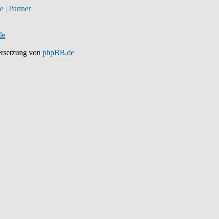
de
|
Partner
de
rsetzung von
phpBB.de