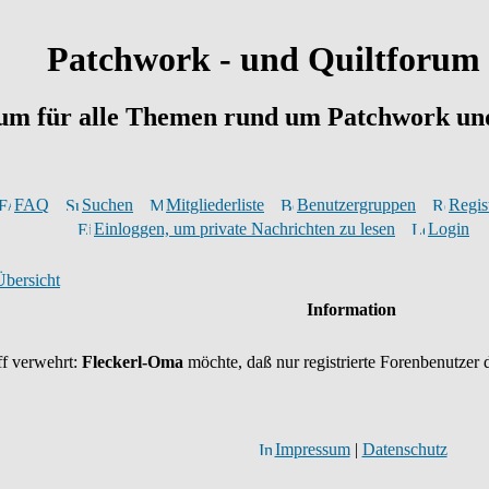
Patchwork - und Quiltforum
um für alle Themen rund um Patchwork und
FAQ
Suchen
Mitgliederliste
Benutzergruppen
Regis
Einloggen, um private Nachrichten zu lesen
Login
Übersicht
Information
ff verwehrt:
Fleckerl-Oma
möchte, daß nur registrierte Forenbenutzer d
Impressum
|
Datenschutz