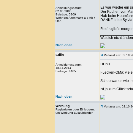
Es war wieder ein se
Anmeldungsdatum:
02.03.2008
Der Kuchen von Mart
Beiträge: 5209
Hab beim Hoamfahren
Wohnort: Altenmarkt a d Alz /
DANKE liebe Sylvia 
Obb.
Foto´s gibt´s morgen
_______________
Was ich nicht änder
Nach oben
cailin
Verfasst am: 02.10.2
HUhu..
Anmeldungsdatum:
18.11.2014
Beiträge: 6405
FLeckerl-OMa: viele
Schee war es wie imm
Ist ja zum Glück scho
Nach oben
Werbung
Verfasst am: 02.10.2
Registrieren oder Einloggen,
um Werbung auszublenden