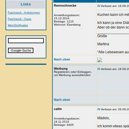
Links
Rennschnecke
Verfasst am: 18.09.2
Patchwork - Anleitungen
Kuchen kann ich mit
Anmeldungsdatum:
15.10.2014
Patchwork - Oase
Beiträge: 1215
Ich kann ja eine Di
Wohnort: Ebersberg
MeinStoffpaket
Aber ob der dann s
_______________
Grüße
Martina
"Alle Lebewesen au
Nach oben
Werbung
Verfasst am: 18.09.2
Registrieren oder Einloggen,
um Werbung auszublenden
Nach oben
cailin
Verfasst am: 26.09.2
Mädels,
Anmeldungsdatum:
18.11.2014
Beiträge: 6405
ich komm etwas spät