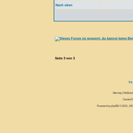
Nach oben
Seite
3
von
3
Sitemap
|
Reißvers
CrackerT
Powered by
phpBB
© 2001, 20