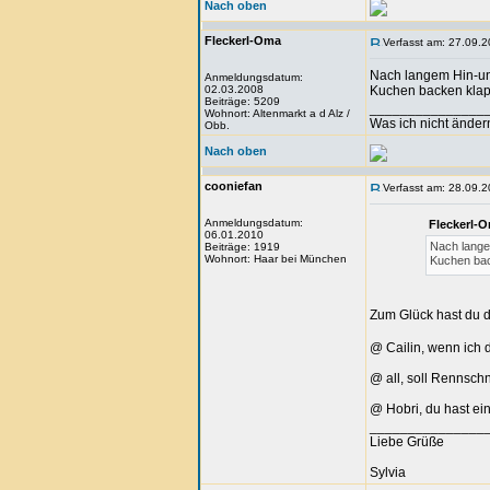
Nach oben
Fleckerl-Oma
Verfasst am: 27.09.2
Nach langem Hin-und
Anmeldungsdatum:
02.03.2008
Kuchen backen klapp
Beiträge: 5209
_______________
Wohnort: Altenmarkt a d Alz /
Was ich nicht änder
Obb.
Nach oben
cooniefan
Verfasst am: 28.09.2
Anmeldungsdatum:
Fleckerl-
06.01.2010
Nach langem
Beiträge: 1919
Wohnort: Haar bei München
Kuchen bac
Zum Glück hast du d
@ Cailin, wenn ich d
@ all, soll Rennsch
@ Hobri, du hast e
_______________
Liebe Grüße
Sylvia