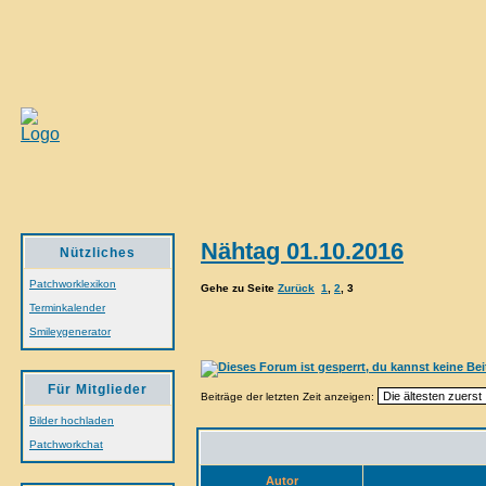
Nähtag 01.10.2016
Nützliches
Patchworklexikon
Gehe zu Seite
Zurück
1
,
2
,
3
Terminkalender
Smileygenerator
Für Mitglieder
Beiträge der letzten Zeit anzeigen:
Bilder hochladen
Patchworkchat
Autor