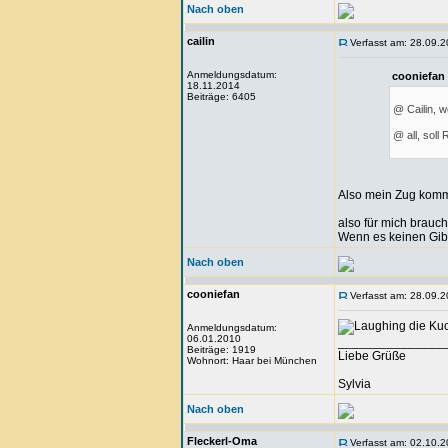
Nach oben
cailin
Verfasst am: 28.09.2
Anmeldungsdatum:
cooniefan
18.11.2014
Beiträge: 6405
@ Cailin, w
@ all, sol
Also mein Zug kommt
also für mich brauc
Wenn es keinen Gibt, 
Nach oben
cooniefan
Verfasst am: 28.09.2
die Kuc
Anmeldungsdatum:
06.01.2010
_______________
Beiträge: 1919
Liebe Grüße
Wohnort: Haar bei München
Sylvia
Nach oben
Fleckerl-Oma
Verfasst am: 02.10.2