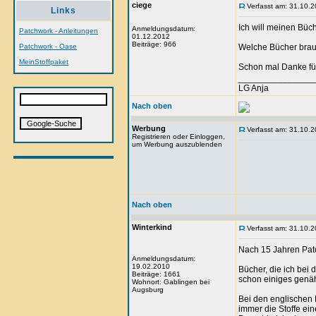
ciege
Verfasst am: 31.10.2
Links
Ich will meinen Büch
Anmeldungsdatum:
Patchwork - Anleitungen
01.12.2012
Beiträge: 966
Patchwork - Oase
Welche Bücher brau
MeinStoffpaket
Schon mal Danke f
_______________
LG Anja
Nach oben
Werbung
Verfasst am: 31.10.2
Registrieren oder Einloggen,
um Werbung auszublenden
Nach oben
Winterkind
Verfasst am: 31.10.2
Nach 15 Jahren Patc
Anmeldungsdatum:
19.02.2010
Bücher, die ich bei
Beiträge: 1661
schon einiges genäh
Wohnort: Gablingen bei
Augsburg
Bei den englischen 
immer die Stoffe ei