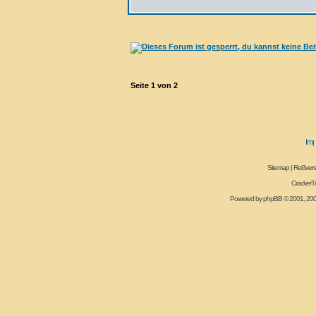
Seite
1
von
2
Sitemap
|
Reißvers
CrackerT
Powered by
phpBB
© 2001, 20