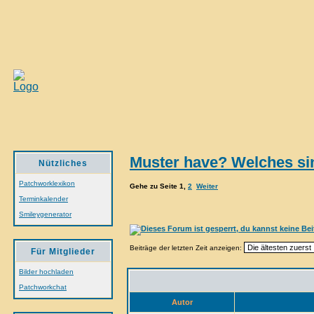
Muster have? Welches si
Nützliches
Patchworklexikon
Gehe zu Seite
1
,
2
Weiter
Terminkalender
Smileygenerator
Beiträge der letzten Zeit anzeigen:
Für Mitglieder
Bilder hochladen
Patchworkchat
Autor