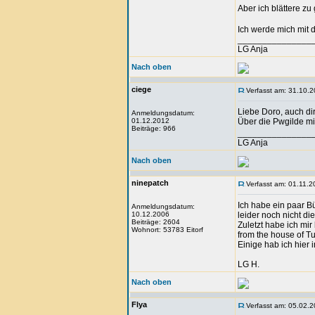
Aber ich blättere zu
Ich werde mich mit 
_______________
LG Anja
Nach oben
ciege
Verfasst am: 31.10.2
Liebe Doro, auch dir
Anmeldungsdatum:
01.12.2012
Über die Pwgilde mi
Beiträge: 966
_______________
LG Anja
Nach oben
ninepatch
Verfasst am: 01.11.2
Ich habe ein paar B
Anmeldungsdatum:
10.12.2006
leider noch nicht die 
Beiträge: 2604
Zuletzt habe ich mir
Wohnort: 53783 Eitorf
from the house of Tu
Einige hab ich hier 
LG H.
Nach oben
Flya
Verfasst am: 05.02.2