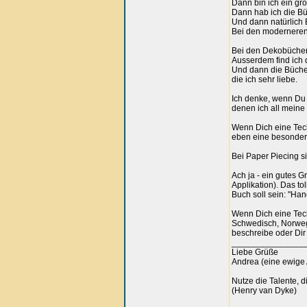
Dann bin ich ein gro
Dann hab ich die Bü
Und dann natürlich 
Bei den moderneren 
Bei den Dekobüchern
Ausserdem find ich 
Und dann die Bücher
die ich sehr liebe.
Ich denke, wenn Du 
denen ich all meine
Wenn Dich eine Tech
eben eine besonder
Bei Paper Piecing s
Ach ja - ein gutes 
Applikation). Das t
Buch soll sein: "Ha
Wenn Dich eine Tech
Schwedisch, Norwegi
beschreibe oder Dir
_______________
Liebe Grüße
Andrea (eine ewige 
Nutze die Talente, d
(Henry van Dyke)