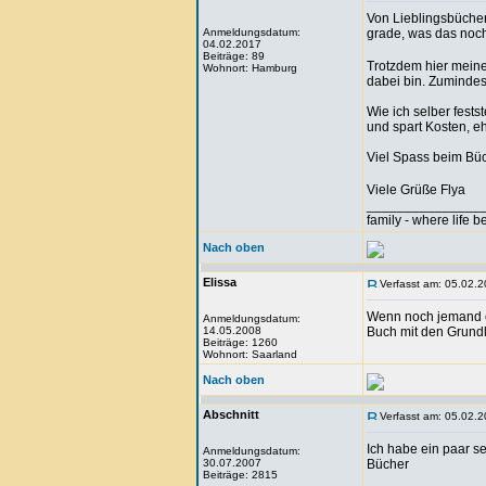
Von Lieblingsbücher
Anmeldungsdatum:
grade, was das noc
04.02.2017
Beiträge: 89
Trotzdem hier meine 
Wohnort: Hamburg
dabei bin. Zumindes
Wie ich selber fests
und spart Kosten, eh
Viel Spass beim Bü
Viele Grüße Flya
_______________
family - where life 
Nach oben
Elissa
Verfasst am: 05.02.2
Wenn noch jemand ein
Anmeldungsdatum:
14.05.2008
Buch mit den Grund
Beiträge: 1260
Wohnort: Saarland
Nach oben
Abschnitt
Verfasst am: 05.02.2
Ich habe ein paar s
Anmeldungsdatum:
30.07.2007
Bücher
Beiträge: 2815