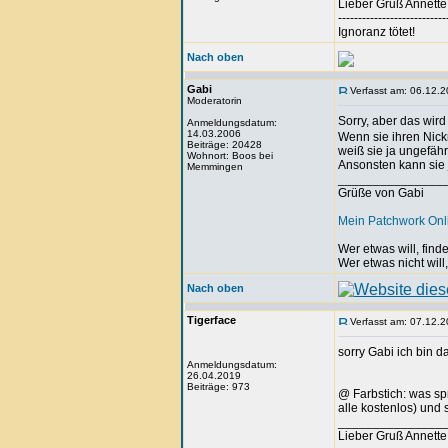
Lieber Gruß Annette
---------------------------
Ignoranz tötet!
Nach oben
Gabi
Verfasst am: 06.12.2
Moderatorin
Sorry, aber das wird
Anmeldungsdatum:
14.03.2006
Wenn sie ihren Nickn
Beiträge: 20428
weiß sie ja ungefähr 
Wohnort: Boos bei
Ansonsten kann sie j
Memmingen
_______________
Grüße von Gabi
Mein Patchwork On
Wer etwas will, fin
Wer etwas nicht will
Nach oben
Tigerface
Verfasst am: 07.12.2
sorry Gabi ich bin 
Anmeldungsdatum:
26.04.2019
Beiträge: 973
@ Farbstich: was sp
alle kostenlos) und
_______________
Lieber Gruß Annette