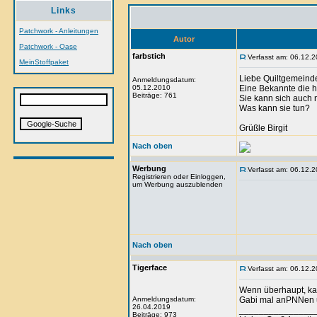
Links
Patchwork - Anleitungen
Autor
Patchwork - Oase
farbstich
Verfasst am: 06.12.2
MeinStoffpaket
Liebe Quiltgemeind
Anmeldungsdatum:
05.12.2010
Eine Bekannte die h
Beiträge: 761
Sie kann sich auch n
Was kann sie tun?
Grüßle Birgit
Nach oben
Werbung
Verfasst am: 06.12.2
Registrieren oder Einloggen,
um Werbung auszublenden
Nach oben
Tigerface
Verfasst am: 06.12.2
Wenn überhaupt, ka
Anmeldungsdatum:
Gabi mal anPNNen u
26.04.2019
_______________
Beiträge: 973