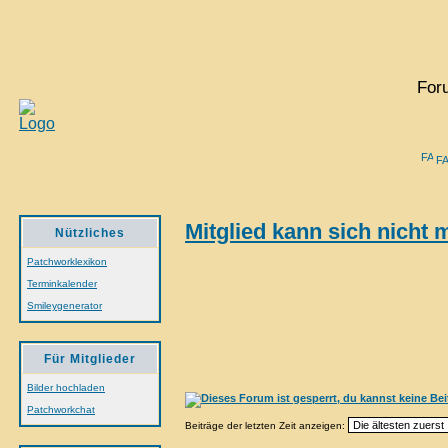
For
F
Mitglied kann sich nicht 
Nützliches
Patchworklexikon
Terminkalender
Smileygenerator
Für Mitglieder
Bilder hochladen
Patchworkchat
Beiträge der letzten Zeit anzeigen: