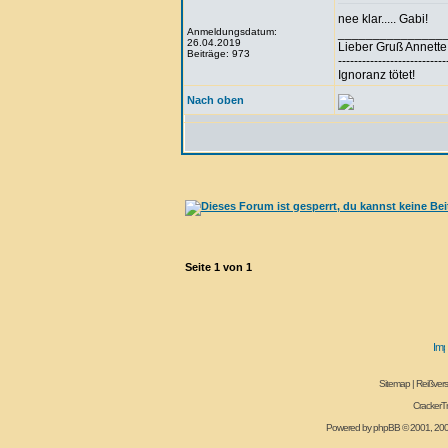
nee klar..... Gabi!
Anmeldungsdatum:
_______________
26.04.2019
Lieber Gruß Annette
Beiträge: 973
---------------------------
Ignoranz tötet!
Nach oben
Seite
1
von
1
Sitemap
|
Reißvers
CrackerT
Powered by
phpBB
© 2001, 20