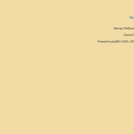
Sitemap
|
Reißvers
CrackerT
Powered by
phpBB
© 2001, 20