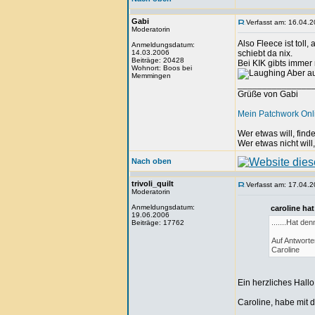
Gabi
Verfasst am: 16.04.2
Moderatorin
Also Fleece ist toll
Anmeldungsdatum:
14.03.2006
schiebt da nix.
Beiträge: 20428
Bei KIK gibts immer
Wohnort: Boos bei
Aber au
Memmingen
_______________
Grüße von Gabi
Mein Patchwork On
Wer etwas will, fin
Wer etwas nicht will
Nach oben
trivoli_quilt
Verfasst am: 17.04.2
Moderatorin
Anmeldungsdatum:
caroline ha
19.06.2006
.......Hat d
Beiträge: 17762
Auf Antworten
Caroline
Ein herzliches Hallo
Caroline, habe mit 