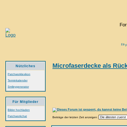
For
Microfaserdecke als Rück
Nützliches
Patchworklexikon
Terminkalender
Smileygenerator
Für Mitglieder
Bilder hochladen
Patchworkchat
Beiträge der letzten Zeit anzeigen: