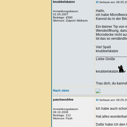
knubbelskatze
Verfasst am: 08.05.2
Hallo,
Anmeldungsdatum:
01.05.2007
ich habe Microfleec
Beiträge: 4590
Kannst du in der Bil
Wohnort: Zülpich/ Mülheim
Ein kleiner Tip von 
Wendeöffnung, danac
Microdecke nicht auf
Ist das so verständl
Viel Spaß
knubbelskatze
_______________
Liebe Grüße
knubbelskatze
Trau dich, du kannst
Nach oben
patchworkfee
Verfasst am: 09.05.2
Ich habe auch schon
Anmeldungsdatum:
09.10.2006
Beiträge: 212
Hat alles wunderbar 
Wohnort: Fürth
Dafür habe ich den 