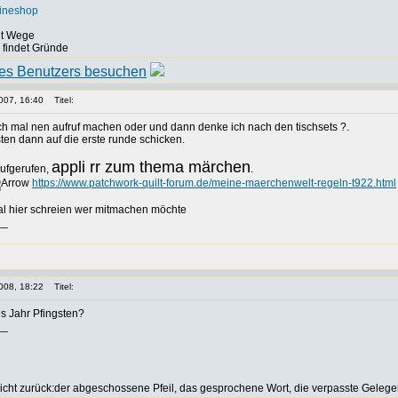
lineshop
det Wege
, findet Gründe
007, 16:40
Titel:
och mal nen aufruf machen oder und dann denke ich nach den tischsets ?.
ten dann auf die erste runde schicken.
appli rr zum thema märchen
aufgerufen,
.
https://www.patchwork-quilt-forum.de/meine-maerchenwelt-regeln-t922.html
al hier schreien wer mitmachen möchte
__
008, 18:22
Titel:
s Jahr Pfingsten?
__
icht zurück:der abgeschossene Pfeil, das gesprochene Wort, die verpasste Gelege