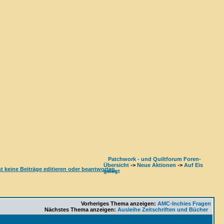
Patchwork - und Quiltforum Foren-
Übersicht
->
Neue Aktionen
->
Auf Eis
gelegt
Vorheriges Thema anzeigen:
AMC-Inchies Fragen
Nächstes Thema anzeigen:
Ausleihe Zeitschriften und Bücher