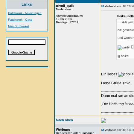
Links
trivoli_quilt
Verfasst am: 18.10.2
Moderatorin
Patchwork - Anleitungen
Anmeldungsdatum:
heikeundli
19.06.2006
Patchwork - Oase
.....4-6 wo
Beiträge: 17762
MeinStoffpaket
die geschic
und wenn ma
d
lg heike
Ein liebes
_______________
Liebe Grüße Trivo
---------------------------
Dann mal ran an die 
„Die Hoffnung ist d
---------------------------
Nach oben
Werbung
Verfasst am: 18.10.2
Registrieren oder Einloggen,