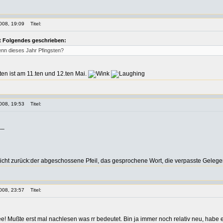
008, 19:09
Titel:
t Folgendes geschrieben:
enn dieses Jahr Pfingsten?
ten ist am 11.ten und 12.ten Mai.
008, 19:53
Titel:
__
icht zurück:der abgeschossene Pfeil, das gesprochene Wort, die verpasste Gelege
008, 23:57
Titel:
dee! Mußte erst mal nachlesen was rr bedeutet. Bin ja immer noch relativ neu, habe