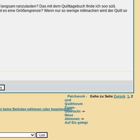
h langsam ranzutasten? Das mit dem Quilttagebuch finde ich soo süß.
bt es eine Größengrenze? Wenn nur so wenige mitmachen wird der Quilt so
Patchwork -
Gehe zu Seite
Zurück
1
,
2
und
Quiltforum
Foren-
Übersicht
->
Neue
Aktionen
->
Auf Eis gelegt