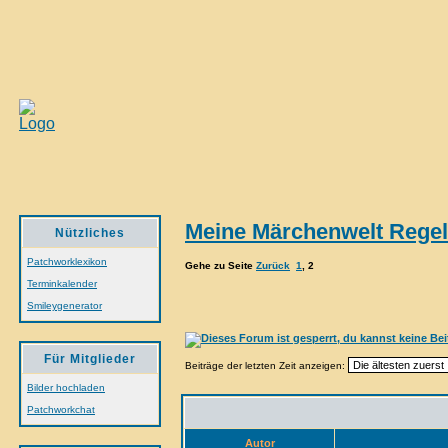
Meine Märchenwelt Rege
Nützliches
Patchworklexikon
Gehe zu Seite
Zurück
1
,
2
Terminkalender
Smileygenerator
Für Mitglieder
Beiträge der letzten Zeit anzeigen:
Bilder hochladen
Patchworkchat
Autor