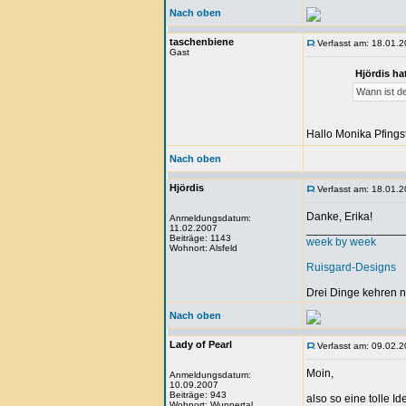
Nach oben
taschenbiene
Verfasst am: 18.01.2
Gast
Hjördis ha
Wann ist d
Hallo Monika Pfings
Nach oben
Hjördis
Verfasst am: 18.01.2
Danke, Erika!
Anmeldungsdatum:
11.02.2007
_______________
Beiträge: 1143
week by week
Wohnort: Alsfeld
Ruisgard-Designs
Drei Dinge kehren n
Nach oben
Lady of Pearl
Verfasst am: 09.02.2
Moin,
Anmeldungsdatum:
10.09.2007
Beiträge: 943
also so eine tolle I
Wohnort: Wuppertal