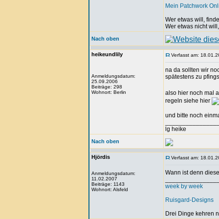
Mein Patchwork On
Wer etwas will, fin
Wer etwas nicht will
Nach oben
heikeundlily
Verfasst am: 18.01.2
na da sollten wir n
Anmeldungsdatum:
spätestens zu pfings
25.09.2006
Beiträge: 298
Wohnort: Berlin
also hier noch mal 
regeln siehe hier
und bitte noch einm
_______________
lg heike
Nach oben
Hjördis
Verfasst am: 18.01.2
Wann ist denn diese
Anmeldungsdatum:
11.02.2007
_______________
Beiträge: 1143
week by week
Wohnort: Alsfeld
Ruisgard-Designs
Drei Dinge kehren n