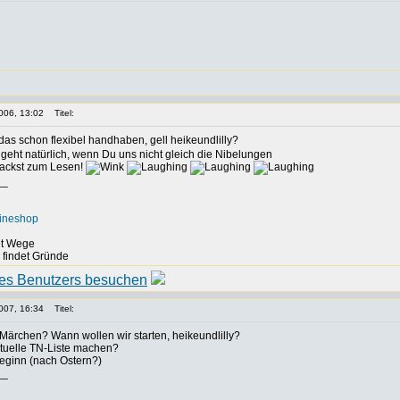
006, 13:02
Titel:
as schon flexibel handhaben, gell heikeundlilly?
eht natürlich, wenn Du uns nicht gleich die Nibelungen
packst zum Lesen!
__
lineshop
det Wege
, findet Gründe
007, 16:34
Titel:
 Märchen? Wann wollen wir starten, heikeundlilly?
ktuelle TN-Liste machen?
beginn (nach Ostern?)
__