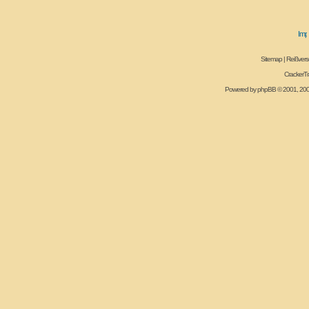
Sitemap
|
Reißvers
CrackerT
Powered by
phpBB
© 2001, 20