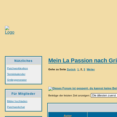
Mein La Passion nach Gri
Nützliches
Patchworklexikon
Gehe zu Seite
Zurück
1
,
2
,
3
Weiter
Terminkalender
Smileygenerator
Für Mitglieder
Beiträge der letzten Zeit anzeigen:
Bilder hochladen
Patchworkchat
Autor