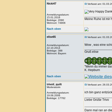
Nicki47
Verfasst am: 01.03.2
Danke
Anmeldungsdatum:
_______________
15.01.2016
Meine Ruhe ist mir h
Beiträge: 2090
Wohnort: 74906
Nach oben
elise65
Verfasst am: 01.03.2
Wow , was eine schöne
Anmeldungsdatum:
22.10.2014
_______________
Beiträge: 388
Gruß elise
Wohnort: Bayern
"Wenn du immer das t
K. Hepburn
Nach oben
trivoli_quilt
Verfasst am: 26.03.2
Moderatorin
ich bin ganz entzüc
Anmeldungsdatum:
19.06.2006
_______________
Beiträge: 17762
Liebe Grüße Trivo
---------------------------
Dann mal ran an die 