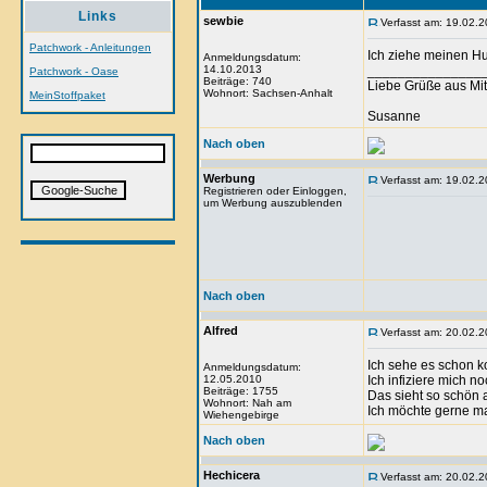
Links
sewbie
Verfasst am: 19.02.2
Patchwork - Anleitungen
Ich ziehe meinen Hut
Anmeldungsdatum:
14.10.2013
_______________
Patchwork - Oase
Beiträge: 740
Liebe Grüße aus Mit
Wohnort: Sachsen-Anhalt
MeinStoffpaket
Susanne
Nach oben
Werbung
Verfasst am: 19.02.2
Registrieren oder Einloggen,
um Werbung auszublenden
Nach oben
Alfred
Verfasst am: 20.02.2
Ich sehe es schon 
Anmeldungsdatum:
12.05.2010
Ich infiziere mich n
Beiträge: 1755
Das sieht so schön 
Wohnort: Nah am
Ich möchte gerne mal
Wiehengebirge
Nach oben
Hechicera
Verfasst am: 20.02.2