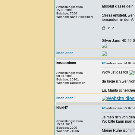
absolut klasse dein
Anmeldungsdatum:
15.08.2006
_______________
Beiträge: 7506
Stress entsteht, we
Wohnort: Nähe Heidelberg
jemandem in den Arsc
@-->-->----
Silver Jane: 40-25
Nach oben
kesseschere
Verfasst am: 24.02.2
Wow ,ist das toll
Anmeldungsdatum:
30.01.2008
Beiträge: 10801
da liege ich weit vo
Wohnort: Euskirchen
_______________
Lg. Marita scherche
Nach oben
Nicki47
Verfasst am: 29.02.2
Je meh rich von den
Anmeldungsdatum:
Wo bitte kann man d
15.01.2016
_______________
Beiträge: 2090
Meine Ruhe ist mir h
Wohnort: 74906