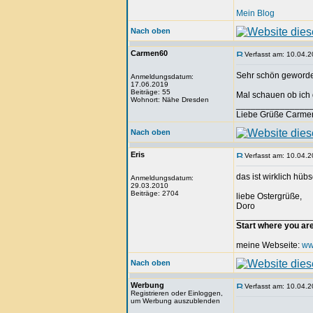
Mein Blog
Nach oben
Carmen60
Verfasst am: 10.04.2
Sehr schön geworde
Anmeldungsdatum:
17.06.2019
Beiträge: 55
Mal schauen ob ich 
Wohnort: Nähe Dresden
_______________
Liebe Grüße Carme
Nach oben
Eris
Verfasst am: 10.04.2
das ist wirklich hübs
Anmeldungsdatum:
29.03.2010
Beiträge: 2704
liebe Ostergrüße,
Doro
_______________
Start where you ar
meine Webseite:
ww
Nach oben
Werbung
Verfasst am: 10.04.2
Registrieren oder Einloggen,
um Werbung auszublenden