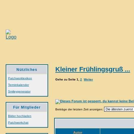
Kleiner Frühlingsgruß ...
Nützliches
Patchworklexikon
Gehe zu Seite
1
,
2
Weiter
Terminkalender
Smileygenerator
Für Mitglieder
Beiträge der letzten Zeit anzeigen:
Bilder hochladen
Patchworkchat
Autor