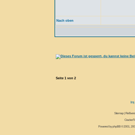
Nach oben
Seite
1
von
2
Sitemap
|
Reißvers
CrackerT
Powered by
phpBB
© 2001, 20