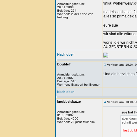
tinka: woher weißt 
Anmeldungsdatum:
29.01.2008
Beiträge: 264
mädels: es hat einf
Wohnort: in der nähe von
alles so prima gekla
freiburg
eure sue
_______________
wir sind alle würmer
worte, die wir nicht 
AUGENSTERN & 
Nach oben
DoubleT
Verfasst am: 10.04.2
Und ein herzliches
Anmeldungsdatum:
20.01.2007
Beiträge: 516
Wohnort: Grasdorf bei Bremen
Nach oben
knubbelskatze
Verfasst am: 10.04.2
Anmeldungsdatum:
sue hat F
01.05.2007
aber dagma
Beiträge: 4590
Wohnort: Zülpich/ Mülheim
schritt we
Hast du k