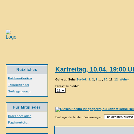
Karfreitag, 10.04. 19:00
Nützliches
Patchworklexikon
Gehe zu Seite
Zurück
1
,
2
,
3
... ,
10
,
11
,
12
Weiter
Terminkalender
Direkt zu Seite:
Smileygenerator
Für Mitglieder
Bilder hochladen
Beiträge der letzten Zeit anzeigen:
Patchworkchat