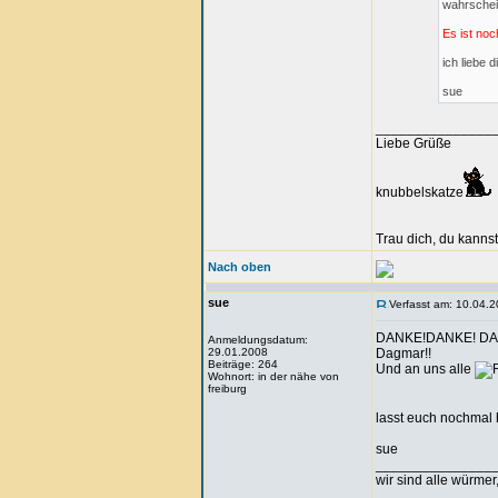
wahrschein
Es ist noc
ich liebe 
sue
_______________
Liebe Grüße
knubbelskatze
Trau dich, du kannst
Nach oben
sue
Verfasst am: 10.04.2
DANKE!DANKE! DA
Anmeldungsdatum:
29.01.2008
Dagmar!!
Beiträge: 264
Und an uns alle
Wohnort: in der nähe von
freiburg
lasst euch nochmal h
sue
_______________
wir sind alle würmer