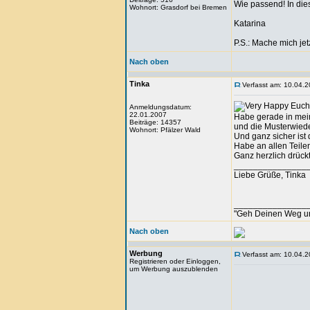
Wie passend! In di
Wohnort: Grasdorf bei Bremen
Katarina
P.S.: Mache mich jet
Nach oben
Tinka
Verfasst am: 10.04.2
Euch 
Anmeldungsdatum:
22.01.2007
Habe gerade in mein
Beiträge: 14357
und die Musterwieder
Wohnort: Pfälzer Wald
Und ganz sicher ist d
Habe an allen Teile
Ganz herzlich drück
_______________
Liebe Grüße, Tinka
_______________
"Geh Deinen Weg u
Nach oben
Werbung
Verfasst am: 10.04.2
Registrieren oder Einloggen,
um Werbung auszublenden