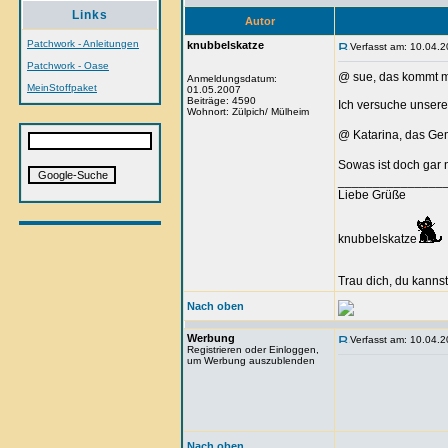
Links
Autor
Patchwork - Anleitungen
knubbelskatze
Verfasst am: 10.04.2
Patchwork - Oase
@ sue, das kommt mi
Anmeldungsdatum:
MeinStoffpaket
01.05.2007
Beiträge: 4590
Ich versuche unsere
Wohnort: Zülpich/ Mülheim
@ Katarina, das Gem
Sowas ist doch gar 
_______________
Liebe Grüße
knubbelskatze
Trau dich, du kannst
Nach oben
Werbung
Verfasst am: 10.04.2
Registrieren oder Einloggen,
um Werbung auszublenden
Nach oben