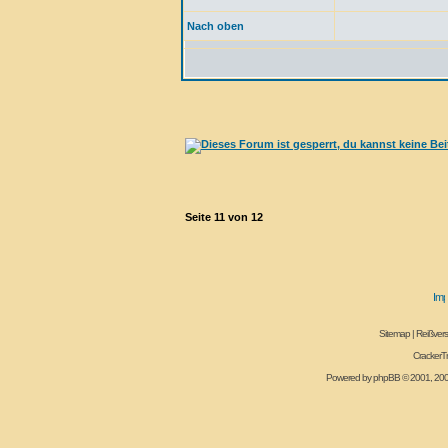
Nach oben
Seite
11
von
12
Sitemap
|
Reißvers
CrackerT
Powered by
phpBB
© 2001, 20