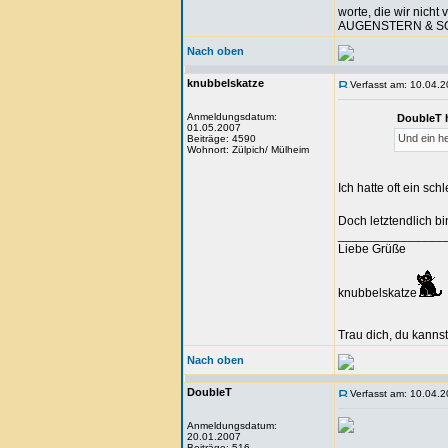
worte, die wir nicht 
AUGENSTERN & 
Nach oben
knubbelskatze
Verfasst am: 10.04.2
Anmeldungsdatum:
DoubleT 
01.05.2007
Und ein h
Beiträge: 4590
Wohnort: Zülpich/ Mülheim
Ich hatte oft ein sc
Doch letztendlich bi
_______________
Liebe Grüße
knubbelskatze
Trau dich, du kannst
Nach oben
DoubleT
Verfasst am: 10.04.2
Anmeldungsdatum:
20.01.2007
Beiträge: 516