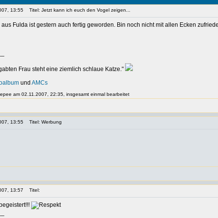
007, 13:55
Titel: Jetzt kann ich euch den Vogel zeigen...
us Fulda ist gestern auch fertig geworden. Bin noch nicht mit allen Ecken zufried
__
egabten Frau steht eine ziemlich schlaue Katze."
toalbum
und
AMCs
 gepee am 02.11.2007, 22:35, insgesamt einmal bearbeitet
007, 13:55
Titel: Werbung
007, 13:57
Titel:
 begeistert!!!
__