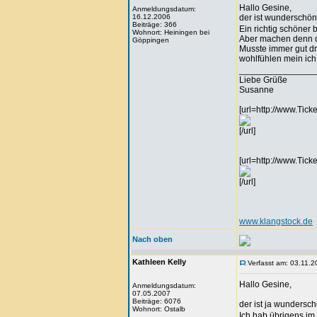
Hallo Gesine,
Anmeldungsdatum:
16.12.2006
der ist wunderschö
Beiträge: 366
Ein richtig schöner 
Wohnort: Heiningen bei
Aber machen denn d
Göppingen
Musste immer gut dr
wohlfühlen mein ich
_______________
Liebe Grüße
Susanne
[url=http://www.Tick
[/url]
[url=http://www.Tick
[/url]
www.klangstock.de
Nach oben
Kathleen Kelly
Verfasst am: 03.11.2
Hallo Gesine,
Anmeldungsdatum:
07.05.2007
Beiträge: 6076
der ist ja wundersc
Wohnort: Ostalb
Ich hab übrigens im