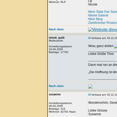
Lg
Wohnort: RLP
Nicole
Mein State Fair Sam
Meine Galerie
Mein Blog
Zweibrücker Rosenq
Nach oben
trivoli_quilt
Verfasst am: 02.11.2
Moderatorin
Wow, ganz dollen
Anmeldungsdatum:
19.06.2006
_______________
Beiträge: 17762
Liebe Grüße Trivo
---------------------------
Dann mal ran an die 
„Die Hoffnung ist d
---------------------------
Nach oben
susanne
Verfasst am: 02.11.2
Wunderschön, Gesi
Anmeldungsdatum:
09.04.2006
Beiträge: 315
Liebe Grüsse
Wohnort: 42781 Haan
Susanne