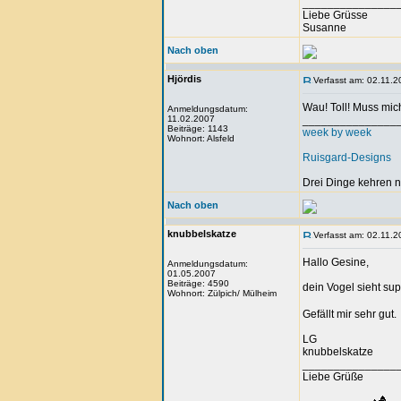
_______________
Liebe Grüsse
Susanne
Nach oben
Hjördis
Verfasst am: 02.11.2
Wau! Toll! Muss mic
Anmeldungsdatum:
11.02.2007
_______________
Beiträge: 1143
week by week
Wohnort: Alsfeld
Ruisgard-Designs
Drei Dinge kehren n
Nach oben
knubbelskatze
Verfasst am: 02.11.2
Hallo Gesine,
Anmeldungsdatum:
01.05.2007
Beiträge: 4590
dein Vogel sieht sup
Wohnort: Zülpich/ Mülheim
Gefällt mir sehr gut.
LG
knubbelskatze
_______________
Liebe Grüße