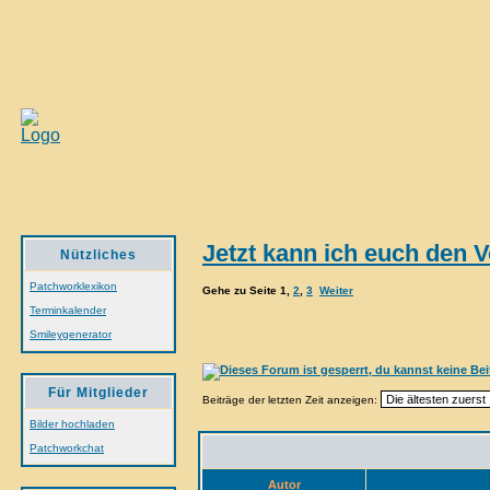
Jetzt kann ich euch den V
Nützliches
Patchworklexikon
Gehe zu Seite
1
,
2
,
3
Weiter
Terminkalender
Smileygenerator
Für Mitglieder
Beiträge der letzten Zeit anzeigen:
Bilder hochladen
Patchworkchat
Autor