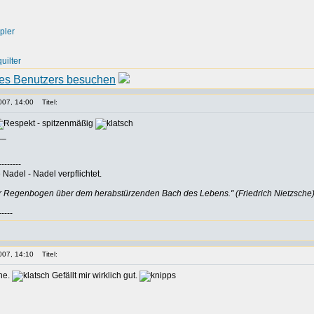
pler
uilter
007, 14:00
Titel:
- spitzenmäßig
__
--------
Nadel - Nadel verpflichtet.
er Regenbogen über dem herabstürzenden Bach des Lebens." (Friedrich Nietzsche
-----
007, 14:10
Titel:
ne.
Gefällt mir wirklich gut.