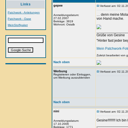
Links
gepee
Verfasst am: 02.11.2
Patchwork - Anleitungen
… denn meine Mola a
Anmeldungsdatum:
27.02.2007
von Hand mache.
Patchwork - Oase
Beiträge: 3819
Wohnort: Ostalb
MeinStoffpaket
_______________
Grüße von Gesine
"Hinter fast jeder b
Mein Patchwork-Fo
Zuletzt bearbeitet von
Nach oben
Werbung
Verfasst am: 02.11.2
Registrieren oder Einloggen,
um Werbung auszublenden
Nach oben
nini
Verfasst am: 02.11.2
Gesine!!!!!!!!! Ich bin
Anmeldungsdatum:
17.10.2006
_______________
Beiträge: 1771