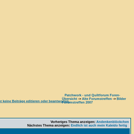
Patchwork - und Quiltforum Foren-
Übersicht
->
Alte Forumstreffen
->
Bilder
Forumstreffen 2007
Vorheriges Thema anzeigen:
Andenkenblöckchen
Nächstes Thema anzeigen:
Endlich ist auch mein Kaleido fertig