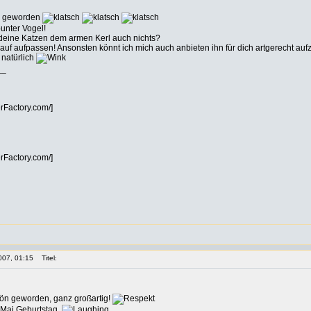
n geworden
bunter Vogel!
eine Katzen dem armen Kerl auch nichts?
auf aufpassen! Ansonsten könnt ich mich auch anbieten ihn für dich artgerecht 
 natürlich
__
erFactory.com/]
erFactory.com/]
007, 01:15
Titel:
hön geworden, ganz großartig!
 Mai Geburtstag.