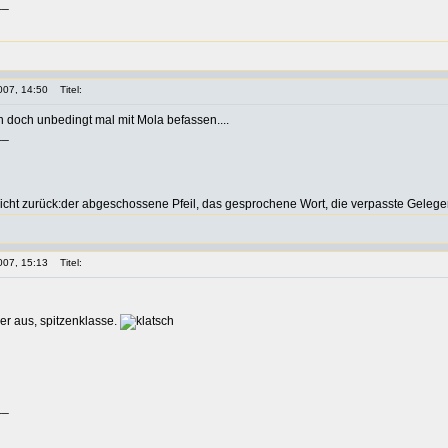
__
007, 14:50
Titel:
h doch unbedingt mal mit Mola befassen....
__
icht zurück:der abgeschossene Pfeil, das gesprochene Wort, die verpasste Gelege
007, 15:13
Titel:
er aus, spitzenklasse.
__