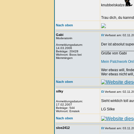
knubbelskatze
Trau dich, du kannst
Nach oben
Gabi
Verfasst am: 02.11.2
Moderatorin
Der ist absolut sup
Anmeldungsdatum:
14.03.2006
_______________
Beiträge: 20428
Grüße von Gabi
Wohnort: Boos bei
Memmingen
Mein Patchwork On
Wer etwas will, fin
Wer etwas nicht will
Nach oben
silky
Verfasst am: 02.11.2
Sieht wirklich toll au
Anmeldungsdatum:
17.02.2007
Beiträge: 544
LG Silke
Wohnort: Emstek
Nach oben
sloe2412
Verfasst am: 03.11.2