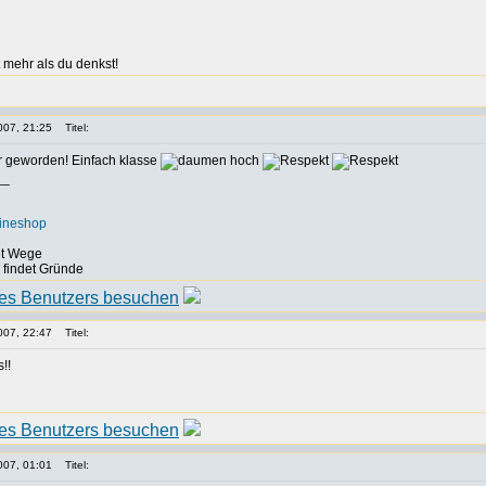
 mehr als du denkst!
007, 21:25
Titel:
er geworden! Einfach klasse
__
lineshop
det Wege
, findet Gründe
007, 22:47
Titel:
s!!
007, 01:01
Titel: