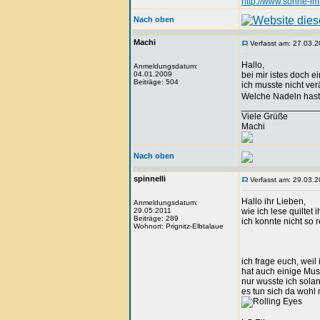
http://www.sonne-im
Nach oben
Machi
Verfasst am: 27.03.2
Hallo,
Anmeldungsdatum:
04.01.2009
bei mir istes doch 
Beiträge: 504
ich musste nicht v
Welche Nadeln hast 
_______________
Viele Grüße
Machi
Nach oben
spinnelli
Verfasst am: 29.03.2
Hallo ihr Lieben,
Anmeldungsdatum:
29.05.2011
wie ich lese quiltet 
Beiträge: 289
ich konnte nicht so 
Wohnort: Prignitz-Elbtalaue
ich frage euch, weil
hat auch einige Mu
nur wusste ich sola
es tun sich da wohl