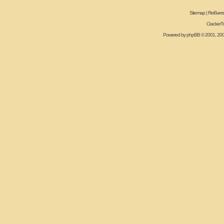
Sitemap
|
Reißvers
CrackerT
Powered by
phpBB
© 2001, 20