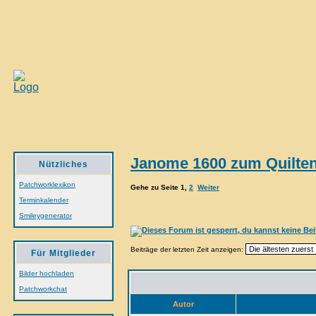
Janome 1600 zum Quilte
Nützliches
Patchworklexikon
Gehe zu Seite
1
,
2
Weiter
Terminkalender
Smileygenerator
Beiträge der letzten Zeit anzeigen:
Für Mitglieder
Bilder hochladen
Patchworkchat
Autor