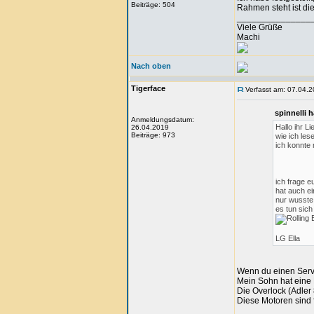
Beiträge: 504
Rahmen steht ist di
_______________
Viele Grüße
Machi
Nach oben
Tigerface
Verfasst am: 07.04.2
spinnelli 
Anmeldungsdatum:
Hallo ihr Li
26.04.2019
Beiträge: 973
wie ich lese
ich konnte 
ich frage e
hat auch e
nur wusste 
es tun sich
LG Ella
Wenn du einen Servo
Mein Sohn hat eine P
Die Overlock (Adler
Diese Motoren sind 
_______________