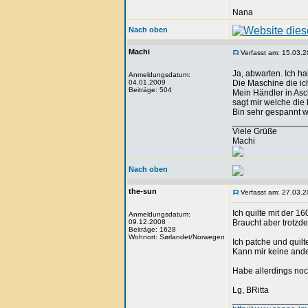
Nana
Nach oben
Machi
Verfasst am: 15.03.2
Ja, abwarten. Ich ha
Anmeldungsdatum:
04.01.2009
Die Maschine die ic
Beiträge: 504
Mein Händler in Asc
sagt mir welche die 
Bin sehr gespannt w
_______________
Viele Grüße
Machi
Nach oben
the-sun
Verfasst am: 27.03.2
Ich quilte mit der 1
Anmeldungsdatum:
09.12.2008
Braucht aber trotz
Beiträge: 1628
Wohnort: Sørlandet/Norwegen
Ich patche und quil
Kann mir keine ande
Habe allerdings noch
Lg, BRitta
_______________