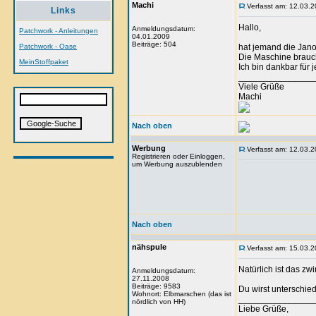
Machi
Verfasst am: 12.03.2
Links
Hallo,
Anmeldungsdatum:
Patchwork - Anleitungen
04.01.2009
Beiträge: 504
Patchwork - Oase
hat jemand die Jano
Die Maschine brauc
MeinStoffpaket
Ich bin dankbar für j
_______________
Viele Grüße
Machi
Nach oben
Werbung
Verfasst am: 12.03.2
Registrieren oder Einloggen,
um Werbung auszublenden
Nach oben
nähspule
Verfasst am: 15.03.2
Natürlich ist das z
Anmeldungsdatum:
27.11.2008
Beiträge: 9583
Du wirst unterschi
Wohnort: Elbmarschen (das ist
_______________
nördlich von HH)
Liebe Grüße,