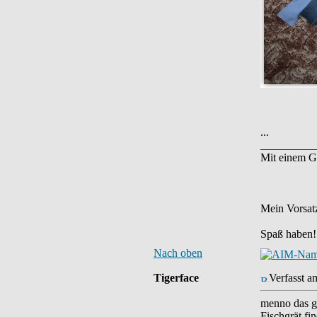
...
__________
Mit einem G
Mein Vorsatz
Spaß haben!
Nach oben
Tigerface
Verfasst a
menno das ge
Fischgrät fi