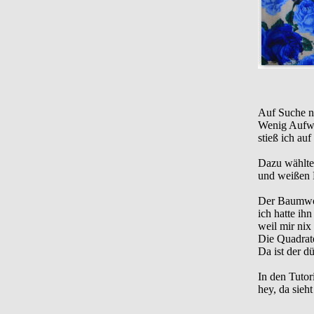
Auf Suche n
Wenig Aufw
stieß ich au
Dazu wählte
und weißen B
Der Baumwol
ich hatte ih
weil mir nix 
Die Quadrate
Da ist der d
In den Tutor
hey, da sieh