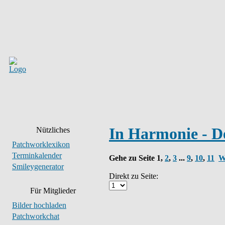
In Harmonie - D
Nützliches
Patchworklexikon
Terminkalender
Gehe zu Seite
1
,
2
,
3
...
9
,
10
,
11
W
Smileygenerator
Direkt zu Seite:
Für Mitglieder
Bilder hochladen
Patchworkchat