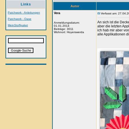
Links
Autor
Patchwork - Anleitungen
Vera
Verfasst am: 27.04.2
Patchwork - Oase
An sich ist die Decke 
Anmeldungsdatum:
MeinStoffpaket
01.01.2014
aber die letzten Appl
Beiträge: 3011
ich hab mir aber v
Wohnort: Hoyerswerda
alle Applikationen 