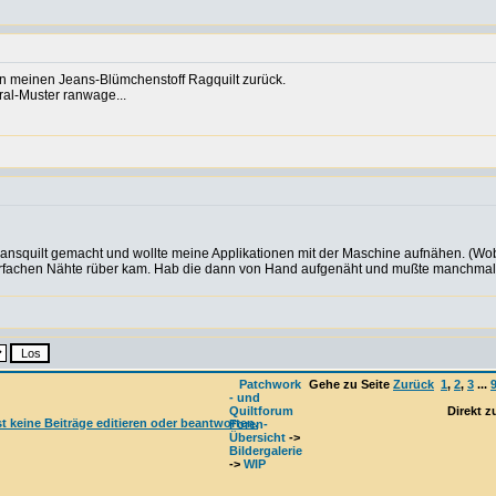
an meinen Jeans-Blümchenstoff Ragquilt zurück.
al-Muster ranwage...
Jeansquilt gemacht und wollte meine Applikationen mit der Maschine aufnähen. (Wob
e mehrfachen Nähte rüber kam. Hab die dann von Hand aufgenäht und mußte manchma
Patchwork
Gehe zu Seite
Zurück
1
,
2
,
3
...
- und
Quiltforum
Direkt z
Foren-
Übersicht
->
Bildergalerie
->
WIP