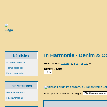
In Harmonie - Denim & C
Nützliches
Patchworklexikon
Gehe zu Seite
Zurück
1
,
2
,
3
...
9
,
10
,
11
Terminkalender
Direkt zu Seite:
Smileygenerator
Für Mitglieder
Bilder hochladen
Beiträge der letzten Zeit anzeigen:
Patchworkchat