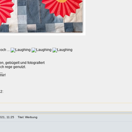
och ...
, gebügelt und fotografiert
ch rege genutzt.
__
mir!
2:
021, 11:25
Titel: Werbung