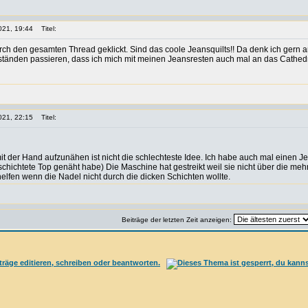
021, 19:44
Titel:
ch den gesamten Thread geklickt. Sind das coole Jeansquilts!! Da denk ich gern 
tänden passieren, dass ich mich mit meinen Jeansresten auch mal an das Cathedr
021, 22:15
Titel:
it der Hand aufzunähen ist nicht die schlechteste Idee. Ich habe auch mal einen 
geschichtete Top genäht habe) Die Maschine hat gestreikt weil sie nicht über di
elfen wenn die Nadel nicht durch die dicken Schichten wollte.
Beiträge der letzten Zeit anzeigen: