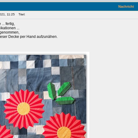
Nachricht
021, 11:25
Titel:
... fertig,
ikationen ...
orgenommen,
dieser Decke per Hand aufzunähen.