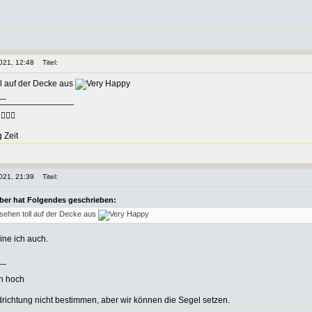
021, 12:48
Titel:
ll auf der Decke aus
__
—————————
🏻‍♀️
 Zeit
021, 21:39
Titel:
ber hat Folgendes geschrieben:
 sehen toll auf der Decke aus
ne ich auch.
__
richtung nicht bestimmen, aber wir können die Segel setzen.