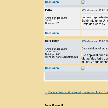
Nach oben
Ferra
Verfasst am: 11.07.2
hab mich gerade dur
Anmeldungsdatum:
30.10.2010
Es könnte unter Ums
Beiträge: 325
Hoffe das wäre ok.
Nach oben
doro-patch
Verfasst am: 11.07.2
Das sieht ja toll aus.
Anmeldungsdatum:
18.11.2008
Beiträge: 760
Die Appkikationen m
Wohnort: nahe Aschaffenburg
die auf das fertig 
mit der Zange nachh
Nach oben
Seite
11
von
11