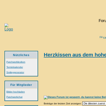
For
F
Herzkissen aus dem hoh
Nützliches
Patchworklexikon
Terminkalender
Smileygenerator
Für Mitglieder
Bilder hochladen
Patchworkchat
Beiträge der letzten Zeit anzeigen: