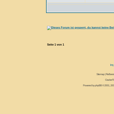
Seite
1
von
1
Sitemap
|
Reißvers
CrackerT
Powered by
phpBB
© 2001, 20