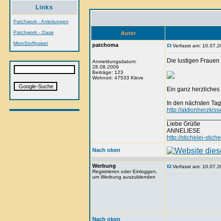
Links
Patchwork - Anleitungen
Patchwork - Oase
Autor
MeinStoffpaket
patchoma
Verfasst am: 10.07.2
Die lustigen Fraue
Anmeldungsdatum:
28.08.2009
Beiträge: 123
Wohnort: 47533 Kleve
Ein ganz herzliches
In den nächsten Tag
http://aktionherzkis
_______________
Liebe Grüße
ANNELIESE
http://stichelei-stic
Nach oben
Werbung
Verfasst am: 10.07.2
Registrieren oder Einloggen,
um Werbung auszublenden
Nach oben