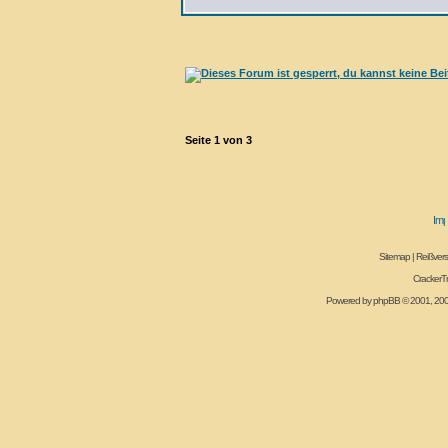
Seite
1
von
3
Sitemap
|
Reißvers
CrackerT
Powered by
phpBB
© 2001, 20