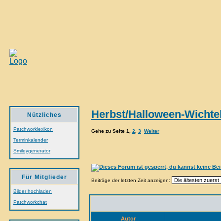
Herbst/Halloween-Wichtel
Nützliches
Patchworklexikon
Gehe zu Seite
1
,
2
,
3
Weiter
Terminkalender
Smileygenerator
Für Mitglieder
Beiträge der letzten Zeit anzeigen:
Bilder hochladen
Patchworkchat
Autor