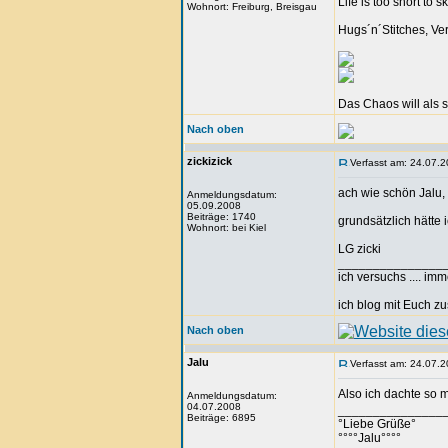
Life is too short to s
Wohnort: Freiburg, Breisgau
Hugs´n´Stitches, Ve
Das Chaos will als 
Nach oben
zickizick
Verfasst am: 24.07.2
ach wie schön Jalu,
Anmeldungsdatum:
05.09.2008
Beiträge: 1740
grundsätzlich hätte 
Wohnort: bei Kiel
LG zicki
_______________
ich versuchs .... im
ich blog mit Euch
Nach oben
Jalu
Verfasst am: 24.07.2
Also ich dachte so m
Anmeldungsdatum:
04.07.2008
_______________
Beiträge: 6895
°Liebe Grüße°
°°°°Jalu°°°°