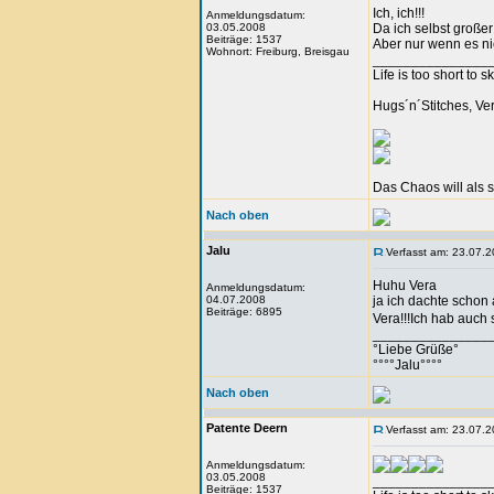
Ich, ich!!!
Anmeldungsdatum:
03.05.2008
Da ich selbst große
Beiträge: 1537
Aber nur wenn es nic
Wohnort: Freiburg, Breisgau
_______________
Life is too short to s
Hugs´n´Stitches, Ve
Das Chaos will als 
Nach oben
Jalu
Verfasst am: 23.07.2
Huhu Vera
Anmeldungsdatum:
04.07.2008
ja ich dachte schon
Beiträge: 6895
Vera!!!Ich hab auc
_______________
°Liebe Grüße°
°°°°Jalu°°°°
Nach oben
Patente Deern
Verfasst am: 23.07.2
Anmeldungsdatum:
03.05.2008
_______________
Beiträge: 1537