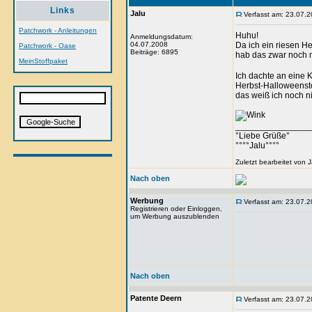
Links
Jalu
Verfasst am: 23.07.2
Patchwork - Anleitungen
Huhu!
Anmeldungsdatum:
04.07.2008
Da ich ein riesen He
Patchwork - Oase
Beiträge: 6895
hab das zwar noch n
MeinStoffpaket
Ich dachte an eine 
Herbst-Halloweenstof
das weiß ich noch ni
_______________
°Liebe Grüße°
°°°°Jalu°°°°
Zuletzt bearbeitet von 
Nach oben
Werbung
Verfasst am: 23.07.2
Registrieren oder Einloggen,
um Werbung auszublenden
Nach oben
Patente Deern
Verfasst am: 23.07.2