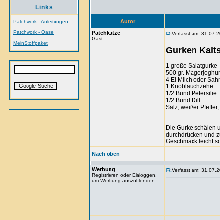
Links
Autor
Patchwork - Anleitungen
Patchwork - Oase
Patchkatze
Verfasst am: 31.07.2
Gast
MeinStoffpaket
Gurken Kalt
1 große Salatgurke
500 gr. Magerjoghur
4 El Milch oder Sah
1 Knoblauchzehe
1/2 Bund Petersilie
1/2 Bund Dill
Salz, weißer Pfeffer
Die Gurke schälen 
durchdrücken und zu
Geschmack leicht sc
Nach oben
Werbung
Verfasst am: 31.07.2
Registrieren oder Einloggen,
um Werbung auszublenden