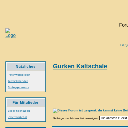
For
F
Gurken Kaltschale
Nützliches
Patchworklexikon
Terminkalender
Smileygenerator
Für Mitglieder
Bilder hochladen
Patchworkchat
Beiträge der letzten Zeit anzeigen: