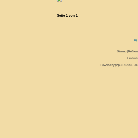
Seite
1
von
1
Sitemap
|
Reißvers
CrackerT
Powered by
phpBB
© 2001, 20