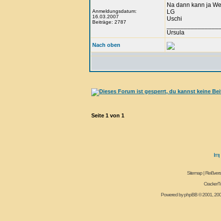
Na dann kann ja W
Anmeldungsdatum:
LG
16.03.2007
Uschi
Beiträge: 2787
_______________
Ursula
Nach oben
Seite
1
von
1
Sitemap
|
Reißvers
CrackerT
Powered by
phpBB
© 2001, 20