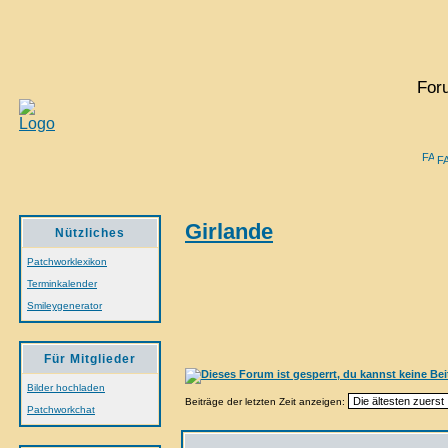
For
F
Girlande
Nützliches
Patchworklexikon
Terminkalender
Smileygenerator
Für Mitglieder
Bilder hochladen
Beiträge der letzten Zeit anzeigen:
Patchworkchat