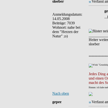
sloeber
Verfasst a
ge
Anmeldungsdatum:
..
14.05.2008
Beiträge: 7039
Wohnort: nahe bei
nei
dem "Herzen der
__________
Natur" ;o)
Heiter weiter
sloeber
°°°°°°°°°°°°°
"Grundzüge
Jedes Ding a
und einen Or
macht des S
Hmmm: ich habe mehr
Nach oben
gepee
Verfasst a