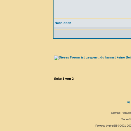
Nach oben
Seite
1
von
2
Sitemap
|
Reißvers
CrackerT
Powered by
phpBB
© 2001, 20