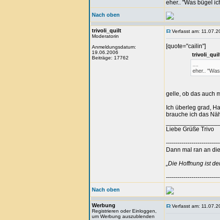
eher.. "Was bügel ic
Nach oben
trivoli_quilt
Verfasst am: 11.07.2
Moderatorin
[quote="cailin"]
Anmeldungsdatum:
19.06.2006
trivoli_qu
Beiträge: 17762
....
eher.. "Was 
gelle, ob das auch m
Ich überleg grad, H
brauche ich das Näh
_______________
Liebe Grüße Trivo
---------------------------
Dann mal ran an die 
„Die Hoffnung ist d
---------------------------
Nach oben
Werbung
Verfasst am: 11.07.2
Registrieren oder Einloggen,
um Werbung auszublenden