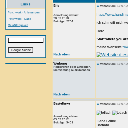
Links
Eris
Verfasst am: 10.07.2
Patchwork - Anleitungen
https://www.handima
Anmeldungsdatum:
29.03.2010
Patchwork - Oase
Beiträge: 2704
ich schmeiß mich we
MeinStoffpaket
Doro
_______________
Start where you ar
meine Webseite:
ww
Nach oben
Werbung
Verfasst am: 10.07.2
Registrieren oder Einloggen,
um Werbung auszublenden
Nach oben
Bastelhexe
Verfasst am: 10.07.2
Anmeldungsdatum:
_______________
03.05.2012
Liebe Grüße
Beiträge: 5463
Barbara