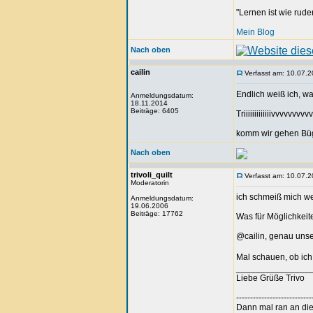
"Lernen ist wie rude
Mein Blog
Nach oben
cailin
Verfasst am: 10.07.2
Endlich weiß ich, w
Anmeldungsdatum:
18.11.2014
Beiträge: 6405
Triiiiiiiiiiiiivvv
komm wir gehen Büge
Nach oben
trivoli_quilt
Verfasst am: 10.07.2
Moderatorin
ich schmeiß mich we
Anmeldungsdatum:
19.06.2006
Beiträge: 17762
Was für Möglichkeite
@cailin, genau uns
Mal schauen, ob ich
_______________
Liebe Grüße Trivo
---------------------------
Dann mal ran an die 