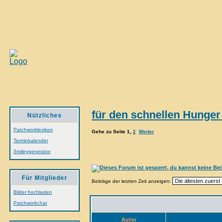
für den schnellen Hunge
Nützliches
Patchworklexikon
Gehe zu Seite
1
,
2
Weiter
Terminkalender
Smileygenerator
Für Mitglieder
Beiträge der letzten Zeit anzeigen:
Bilder hochladen
Patchworkchat
Autor