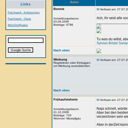
Autor
Links
Bonnie
Verfasst am: 27.07.2
Patchwork - Anleitungen
Ach, ihr seid alle so
Anmeldungsdatum:
Patchwork - Oase
03.09.2009
_______________
Beiträge: 6796
MeinStoffpaket
Tu was du willst, a
Sylvias Bridal Samp
Nach oben
Werbung
Verfasst am: 27.07.2
Registrieren oder Einloggen,
um Werbung auszublenden
Nach oben
Frühaufsteherin
Verfasst am: 27.07.2
Naja schnell, würde
Anmeldungsdatum:
01.10.2008
Aber bei den beiden
Beiträge: 720
verzeichnen sein wi
Wohnort: Westallgäu
Aber in derZeit kan