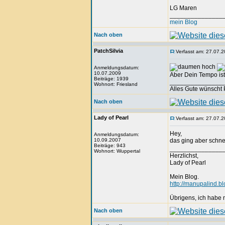
LG Maren
_______________
mein Blog
Nach oben
PatchSilvia
Verfasst am: 27.07.2
Anmeldungsdatum:
10.07.2009
Aber Dein Tempo ist 
Beiträge: 1939
_______________
Wohnort: Friesland
Alles Gute wünscht 
Nach oben
Lady of Pearl
Verfasst am: 27.07.2
Hey,
Anmeldungsdatum:
10.09.2007
das ging aber schn
Beiträge: 943
_______________
Wohnort: Wuppertal
Herzlichst,
Lady of Pearl
Mein Blog.
http://manupalind.bl
Übrigens, ich habe ni
Nach oben