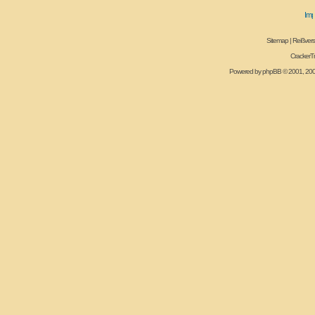
Sitemap
|
Reißvers
CrackerT
Powered by
phpBB
© 2001, 20