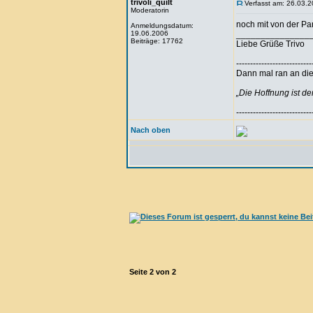
trivoli_quilt
Verfasst am: 26.03.2
Moderatorin
noch mit von der Par
Anmeldungsdatum:
19.06.2006
_______________
Beiträge: 17762
Liebe Grüße Trivo
---------------------------
Dann mal ran an die 
„Die Hoffnung ist d
---------------------------
Nach oben
Seite
2
von
2