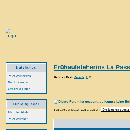
Frühaufsteherins La Pas
Nützliches
Patchworklexikon
Gehe zu Seite
Zurück
1
,
2
Terminkalender
Smileygenerator
Für Mitglieder
Beiträge der letzten Zeit anzeigen:
Bilder hochladen
Patchworkchat