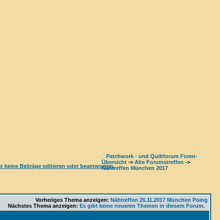
Patchwork - und Quiltforum Foren-
Übersicht
->
Alte Forumstreffen
->
Nähtreffen München 2017
Vorheriges Thema anzeigen:
Nähtreffen 26.11.2017 München Poing
Nächstes Thema anzeigen:
Es gibt keine neueren Themen in diesem Forum.