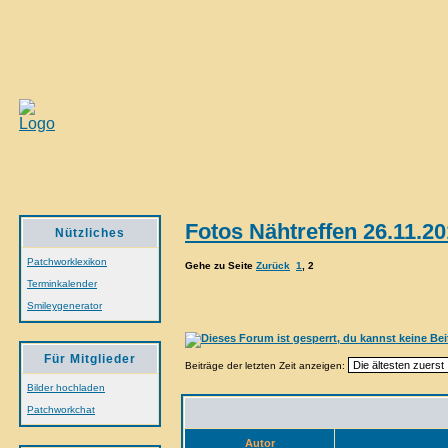
Fotos Nähtreffen 26.11.
Nützliches
Patchworklexikon
Gehe zu Seite
Zurück
1
,
2
Terminkalender
Smileygenerator
Für Mitglieder
Beiträge der letzten Zeit anzeigen:
Bilder hochladen
Patchworkchat
Autor