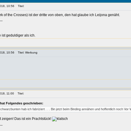
018, 10:56
Titel:
of the Crosses) ist der dritte von oben, den hat glaube ich Leijona genäht.
__
st geduldiger als ich.
018, 10:56
Titel: Werbung
018, 11:00
Titel:
 hat Folgendes geschrieben:
chwarzbunten hab ich fabriziert . . . Bin jetzt beim Binding annähen und hoffentlich noch Vor We
t zeigen! Das ist ein Prachtstück!
__