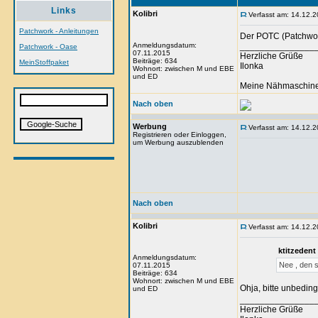
Links
Kolibri
Verfasst am: 14.12.2
Patchwork - Anleitungen
Der POTC (Patchwork 
Anmeldungsdatum:
_______________
Patchwork - Oase
07.11.2015
Herzliche Grüße
Beiträge: 634
MeinStoffpaket
Ilonka
Wohnort: zwischen M und EBE
und ED
Meine Nähmaschine i
Nach oben
Werbung
Verfasst am: 14.12.2
Registrieren oder Einloggen,
um Werbung auszublenden
Nach oben
Kolibri
Verfasst am: 14.12.2
ktitzedent
Anmeldungsdatum:
Nee , den s
07.11.2015
Beiträge: 634
Wohnort: zwischen M und EBE
Ohja, bitte unbeding
und ED
_______________
Herzliche Grüße