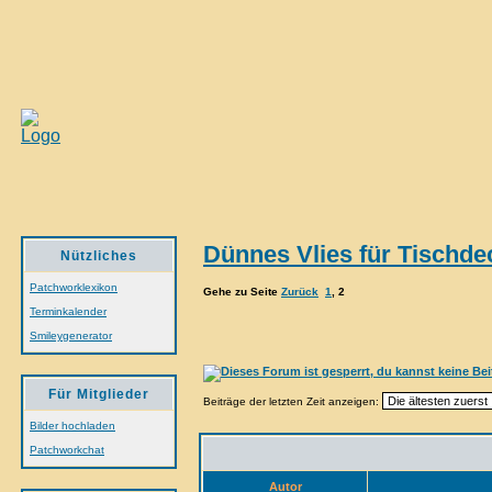
Dünnes Vlies für Tischde
Nützliches
Patchworklexikon
Gehe zu Seite
Zurück
1
,
2
Terminkalender
Smileygenerator
Für Mitglieder
Beiträge der letzten Zeit anzeigen:
Bilder hochladen
Patchworkchat
Autor