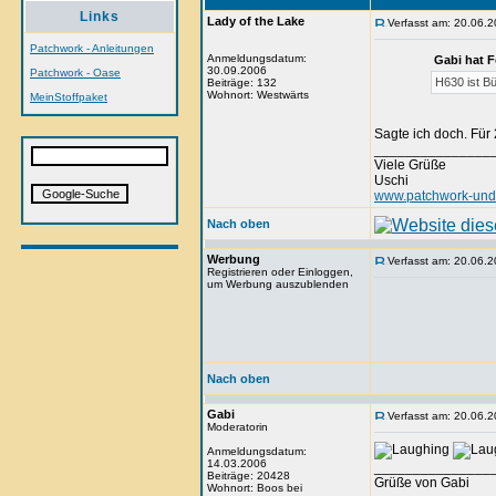
Links
Lady of the Lake
Verfasst am: 20.06.2
Patchwork - Anleitungen
Anmeldungsdatum:
Gabi hat 
30.09.2006
Patchwork - Oase
H630 ist Bü
Beiträge: 132
Wohnort: Westwärts
MeinStoffpaket
Sagte ich doch. Für 
_______________
Viele Grüße
Uschi
www.patchwork-und-
Nach oben
Werbung
Verfasst am: 20.06.2
Registrieren oder Einloggen,
um Werbung auszublenden
Nach oben
Gabi
Verfasst am: 20.06.2
Moderatorin
Anmeldungsdatum:
14.03.2006
_______________
Beiträge: 20428
Grüße von Gabi
Wohnort: Boos bei