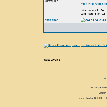
Memmingen
Mein Patchwork On
Wer etwas will, fin
Wer etwas nicht will
Nach oben
Seite
2
von
2
Sitemap
|
Reißvers
CrackerT
Powered by
phpBB
© 2001, 20