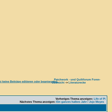
Patchwork - und Quiltforum Foren-
Übersicht
->
Literaturecke
Vorheriges Thema anzeigen:
Life of Pi
Nächstes Thema anzeigen:
Ein ganzes halbes Jahr / Jojo Moyes