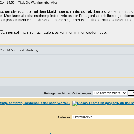
014, 14:55
Titel: Die Wahrheit über Alice
 schon etwas länger auf dem Markt, aber ich habe es trotzdem erst vor kurzem aus
n! Man kann absolut nachempfinden, wie es der Protagonistin mit ihrer egoistische
te ich jedoch nicht viele Gänsehautmomente, daher ist es für die zartbesaiteten u
__
bahnen soll man nie nachlaufen, es kommen immer wieder neue.
014, 14:55
Titel: Werbung
Beiträge der letzten Zeit anzeigen:
Gehe zu: