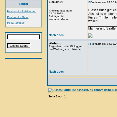
Liselein54
Verfasst am: 04.08.2
Links
Dieses Buch gibt es
Anmeldungsdatum:
Patchwork - Anleitungen
04.08.2014
Absolut zu empfehle
Beiträge: 14
Patchwork - Oase
Für ein Thriller hat
Wohnort: Minden
wollen!
MeinStoffpaket
_______________
Männer und Straßen
Nach oben
Werbung
Verfasst am: 04.08.2
Registrieren oder Einloggen,
um Werbung auszublenden
Nach oben
Seite
1
von
1