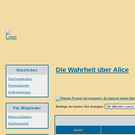
Die Wahrheit über Alice
Nützliches
Patchworklexikon
Terminkalender
Smileygenerator
Beiträge der letzten Zeit anzeigen:
Für Mitglieder
Bilder hochladen
Patchworkchat
Autor