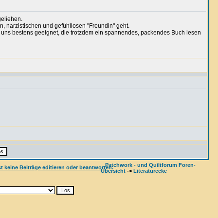
geliehen.
n, narzistischen und gefühllosen "Freundin" geht.
nter uns bestens geeignet, die trotzdem ein spannendes, packendes Buch lesen
Patchwork - und Quiltforum Foren-
Übersicht
->
Literaturecke