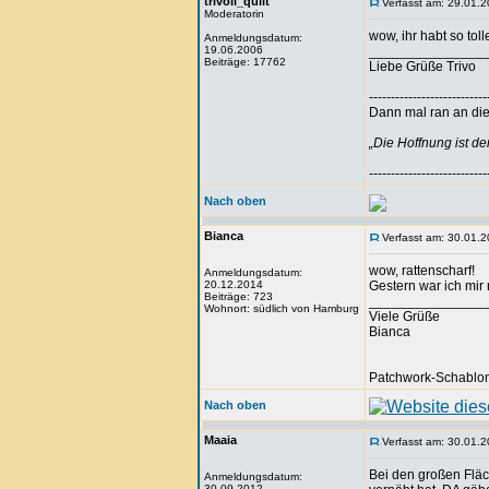
trivoli_quilt
Verfasst am: 29.01.2
Moderatorin
wow, ihr habt so tol
Anmeldungsdatum:
19.06.2006
_______________
Beiträge: 17762
Liebe Grüße Trivo
---------------------------
Dann mal ran an die 
„Die Hoffnung ist d
---------------------------
Nach oben
Bianca
Verfasst am: 30.01.2
wow, rattenscharf!
Anmeldungsdatum:
20.12.2014
Gestern war ich mir 
Beiträge: 723
_______________
Wohnort: südlich von Hamburg
Viele Grüße
Bianca
Patchwork-Schablon
Nach oben
Maaia
Verfasst am: 30.01.2
Bei den großen Fläc
Anmeldungsdatum:
30.09.2012