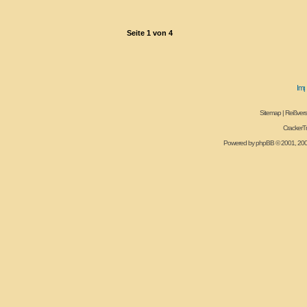
Seite
1
von
4
Sitemap
|
Reißvers
CrackerT
Powered by
phpBB
© 2001, 20