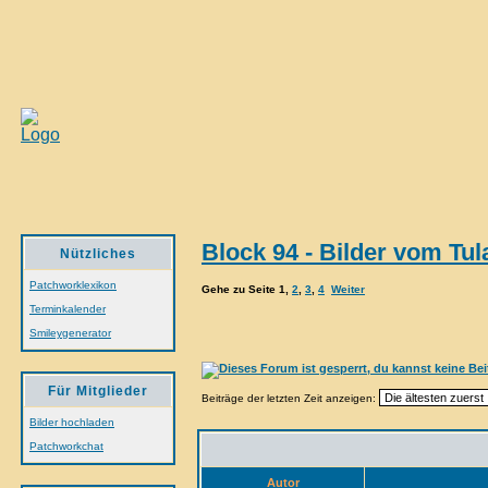
Block 94 - Bilder vom Tul
Nützliches
Patchworklexikon
Gehe zu Seite
1
,
2
,
3
,
4
Weiter
Terminkalender
Smileygenerator
Für Mitglieder
Beiträge der letzten Zeit anzeigen:
Bilder hochladen
Patchworkchat
Autor