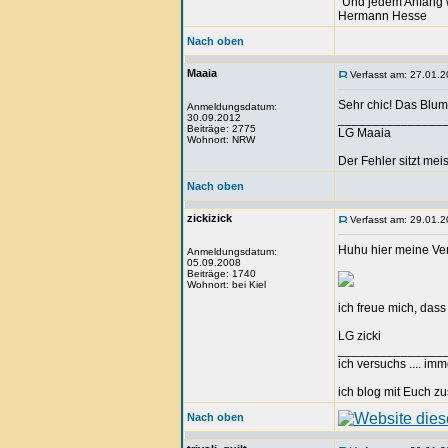
"Und jedem Anfang 
Hermann Hesse
Nach oben
Maaia
Verfasst am: 27.01.2
Sehr chic! Das Blum
Anmeldungsdatum:
30.09.2012
_______________
Beiträge: 2775
LG Maaia
Wohnort: NRW
Der Fehler sitzt me
Nach oben
zickizick
Verfasst am: 29.01.2
Huhu hier meine Ver
Anmeldungsdatum:
05.09.2008
Beiträge: 1740
Wohnort: bei Kiel
ich freue mich, dass 
LG zicki
_______________
ich versuchs .... im
ich blog mit Euch
Nach oben