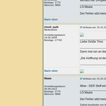
vernäht hat. DA gäb
Beiträge: 2775
_______________
Wohnort: NRW
LG Maaia
Der Fehler sitzt me
Nach oben
trivoli_quilt
Verfasst am: 31.01.2
Moderatorin
Anmeldungsdatum:
19.06.2006
_______________
Beiträge: 17762
Liebe Grüße Trivo
---------------------------
Dann mal ran an die 
„Die Hoffnung ist d
---------------------------
Nach oben
Maaia
Verfasst am: 01.02.2
Wow - DER Stoff wir
Anmeldungsdatum:
30.09.2012
_______________
Beiträge: 2775
LG Maaia
Wohnort: NRW
Der Fehler sitzt me
Zuletzt bearbeitet von