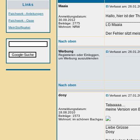
Links
Maaia
Verfasst am: 26.01.2
Patchwork - Anleitungen
Hallo, hier ist der T
Anmeldungsdatum:
30.09.2012
_______________
Patchwork - Oase
Beiträge: 2775
LG Maaia
Wohnort: NRW
MeinStoffpaket
Der Fehler sitzt me
Nach oben
Werbung
Verfasst am: 26.01.2
Registrieren oder Einloggen,
um Werbung auszublenden
Nach oben
dosy
Verfasst am: 27.01.2
Tataaaaa....
Anmeldungsdatum:
meine Version von B
18.08.2010
Beiträge: 1573
Wohnort: im schönen Bachgau
_______________
Liebe Grüsse
Dosy