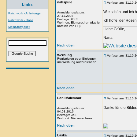
nähspule
Verfasst am: 31.10.2
Links
Wie schön und ich h
Anmeldungsdatum:
Patchwork - Anleitungen
27.11.2008
Beiträge: 9583
Patchwork - Oase
Ich hoffe, der Rose
Wohnort: Elbmarschen (das ist
_______________
nördlich von HH)
MeinStoffpaket
Liebe Grüße,
Nana
Nach oben
Werbung
Verfasst am: 31.10.2
Registrieren oder Einloggen,
um Werbung auszublenden
Nach oben
Loni Malemoor
Verfasst am: 31.10.2
Danke für die Bilder
Anmeldungsdatum:
04.08.2016
Beiträge: 358
Wohnort: Niedersachsen
Nach oben
Laska
Verfasst am: 31.10.2