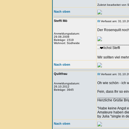
Zuletzt bearbeitet von 
Nach oben
Steffi Mö
Verfasst am: 31.10.2
Der Rosenquilt noch
Anmeldungsdatum:
29.08.2008
Beiträge: 1519
_______________
Wohnort: Südheide
...❤️lichst Steffi
Wir sollten viel meh
Nach oben
Quiltfrau
Verfasst am: 31.10.2
Oh wie schön - ich 
Anmeldungsdatum:
26.10.2012
Beiträge: 3945
Fein, dass Ihr so ei
_______________
Herzliche Grüße Brig
"Habe keine Angst 
Amateure haben die A
by Julia "single in d
Nach oben