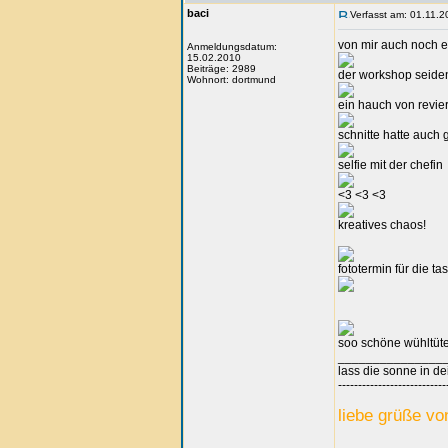
baci
Verfasst am: 01.11.2
von mir auch noch ei
Anmeldungsdatum:
15.02.2010
Beiträge: 2989
der workshop seide
Wohnort: dortmund
ein hauch von revie
schnitte hatte auch 
selfie mit der chefin
<3 <3 <3
kreatives chaos!
fototermin für die t
soo schöne wühltüten
_______________
lass die sonne in de
---------------------------
liebe grüße vo