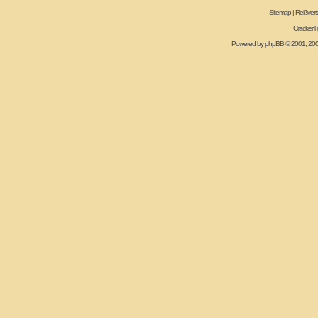
Sitemap
|
Reißvers
CrackerT
Powered by
phpBB
© 2001, 20