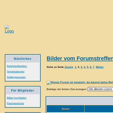
Bilder vom Forumstreffen
Nützliches
Patchworklexikon
Gehe zu Seite
Zurück
1
,
2
,
3
,
4
,
5
,
6
,
7
Weiter
Terminkalender
Smileygenerator
Beiträge der letzten Zeit anzeigen:
Für Mitglieder
Bilder hochladen
Patchworkchat
Autor