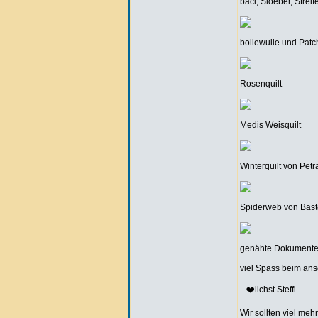
baci, Sloeber, Strei
bollewulle und Patc
Rosenquilt
Medis Weisquilt
Winterquilt von Pet
Spiderweb von Bast
genähte Dokumenten
viel Spass beim an
_______________
...❤️lichst Steffi
Wir sollten viel meh