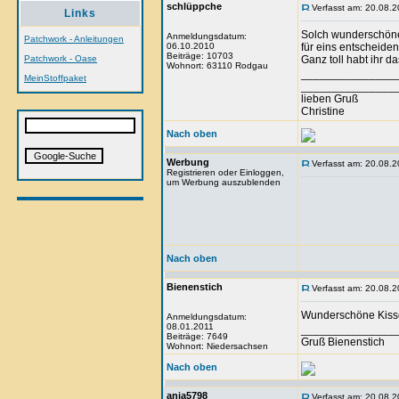
schlüppche
Verfasst am: 20.08.2
Links
Solch wunderschöne
Anmeldungsdatum:
Patchwork - Anleitungen
06.10.2010
für eins entscheiden
Beiträge: 10703
Patchwork - Oase
Ganz toll habt ihr d
Wohnort: 63110 Rodgau
_______________
MeinStoffpaket
_______________
lieben Gruß
Christine
Nach oben
Werbung
Verfasst am: 20.08.2
Registrieren oder Einloggen,
um Werbung auszublenden
Nach oben
Bienenstich
Verfasst am: 20.08.2
Wunderschöne Kissen
Anmeldungsdatum:
08.01.2011
_______________
Beiträge: 7649
Gruß Bienenstich
Wohnort: Niedersachsen
Nach oben
anja5798
Verfasst am: 20.08.2