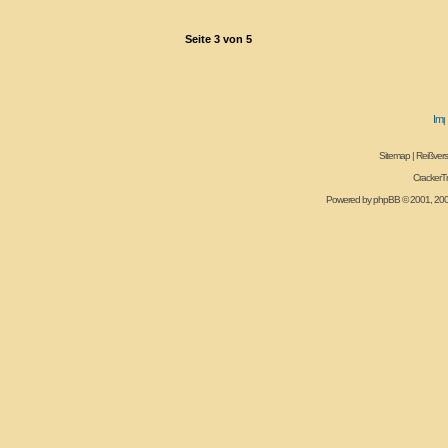
Seite
3
von
5
Sitemap
|
Reißvers
CrackerT
Powered by
phpBB
© 2001, 20