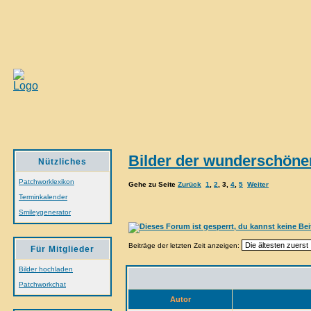
Bilder der wunderschöne
Nützliches
Patchworklexikon
Gehe zu Seite
Zurück
1
,
2
,
3
,
4
,
5
Weiter
Terminkalender
Smileygenerator
Beiträge der letzten Zeit anzeigen:
Für Mitglieder
Bilder hochladen
Patchworkchat
Autor