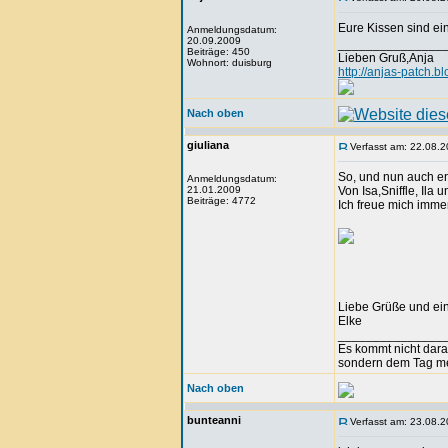
Eure Kissen sind ein
Anmeldungsdatum:
20.09.2009
_______________
Beiträge: 450
Lieben Gruß,Anja
Wohnort: duisburg
http://anjas-patch.b
Nach oben
giuliana
Verfasst am: 22.08.2
So, und nun auch en
Anmeldungsdatum:
21.01.2009
Von Isa,Sniffle, Ila 
Beiträge: 4772
Ich freue mich imme
Liebe Grüße und ei
Elke
_______________
Es kommt nicht dar
sondern dem Tag m
Nach oben
bunteanni
Verfasst am: 23.08.2