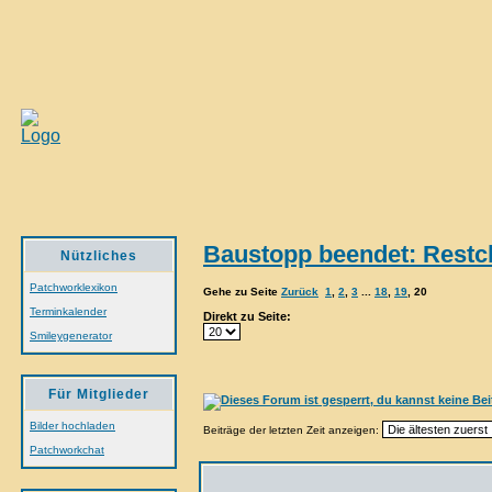
Baustopp beendet: Restch
Nützliches
Patchworklexikon
Gehe zu Seite
Zurück
1
,
2
,
3
...
18
,
19
,
20
Terminkalender
Direkt zu Seite:
Smileygenerator
Für Mitglieder
Bilder hochladen
Beiträge der letzten Zeit anzeigen:
Patchworkchat