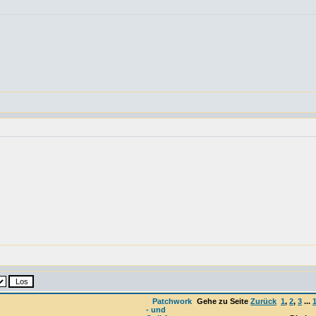
Patchwork
Gehe zu Seite
Zurück
1
,
2
,
3
...
- und