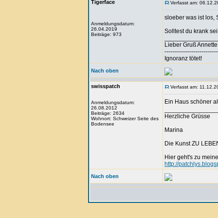
Tigerface
Verfasst am: 06.12.2
sloeber was ist los, 
Anmeldungsdatum:
26.04.2019
Solltest du krank s
Beiträge: 973
_______________
Lieber Gruß Annette
---------------------------
Ignoranz tötet!
Nach oben
swisspatch
Verfasst am: 11.12.2
Ein Haus schöner a
Anmeldungsdatum:
26.08.2012
_______________
Beiträge: 2634
Herzliche Grüsse
Wohnort: Schweizer Seite des
Bodensee
Marina
Die Kunst ZU LEBEN 
Hier geht's zu mein
http://patchlys.blog
Nach oben