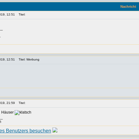
Nachricht
019, 12:51
Titel:
__
-
019, 12:51
Titel: Werbung
019, 21:59
Titel:
n Häuser
__
n