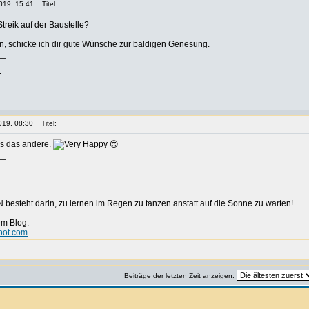
019, 15:41
Titel:
Streik auf der Baustelle?
ein, schicke ich dir gute Wünsche zur baldigen Genesung.
__
-
019, 08:30
Titel:
ls das andere.
😍
__
besteht darin, zu lernen im Regen zu tanzen anstatt auf die Sonne zu warten!
em Blog:
spot.com
Beiträge der letzten Zeit anzeigen: