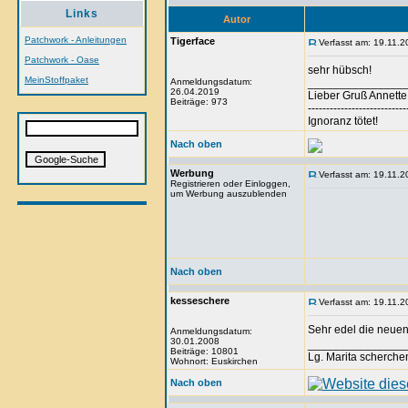
Links
Autor
Patchwork - Anleitungen
Tigerface
Verfasst am: 19.11.2
Patchwork - Oase
sehr hübsch!
MeinStoffpaket
Anmeldungsdatum:
_______________
26.04.2019
Lieber Gruß Annette
Beiträge: 973
---------------------------
Ignoranz tötet!
Nach oben
Werbung
Verfasst am: 19.11.2
Registrieren oder Einloggen,
um Werbung auszublenden
Nach oben
kesseschere
Verfasst am: 19.11.2
Sehr edel die neue
Anmeldungsdatum:
30.01.2008
_______________
Beiträge: 10801
Lg. Marita scherche
Wohnort: Euskirchen
Nach oben