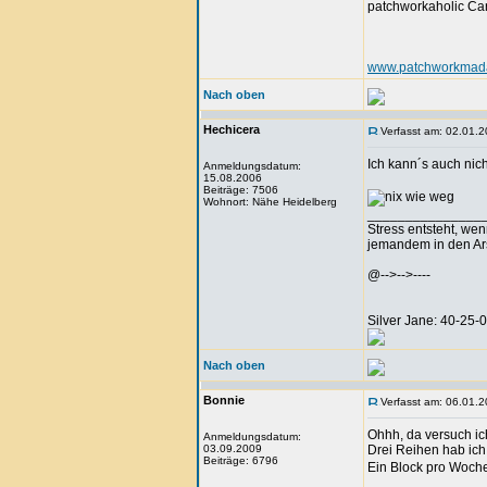
patchworkaholic Ca
www.patchworkmada
Nach oben
Hechicera
Verfasst am: 02.01.2
Ich kann´s auch nich
Anmeldungsdatum:
15.08.2006
Beiträge: 7506
Wohnort: Nähe Heidelberg
_______________
Stress entsteht, we
jemandem in den Arsc
@-->-->----
Silver Jane: 40-25
Nach oben
Bonnie
Verfasst am: 06.01.2
Ohhh, da versuch ic
Anmeldungsdatum:
03.09.2009
Drei Reihen hab ich 
Beiträge: 6796
Ein Block pro Woche