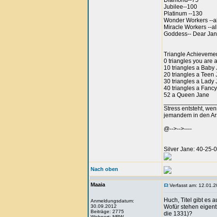
Diamond--75
Jubilee--100
Platinum --130
Wonder Workers --al
Miracle Workers --al
Goddess-- Dear Jane 
Triangle Achievemen
0 triangles you are 
10 triangles a Baby
20 triangles a Teen
30 triangles a Lady
40 triangles a Fanc
52 a Queen Jane
_______________
Stress entsteht, we
jemandem in den Arsc
@-->-->----
Silver Jane: 40-25
Nach oben
Maaia
Verfasst am: 12.01.2
Huch, Titel gibt es 
Anmeldungsdatum:
30.09.2012
Wofür stehen eigentl
Beiträge: 2775
die 1331)?
Wohnort: NRW