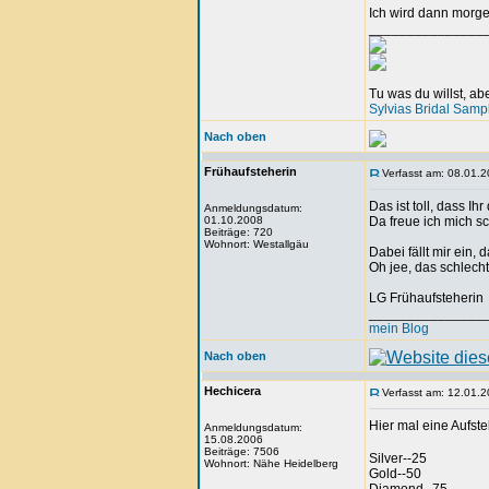
Ich wird dann morg
_______________
Tu was du willst, a
Sylvias Bridal Samp
Nach oben
Frühaufsteherin
Verfasst am: 08.01.2
Das ist toll, dass Ih
Anmeldungsdatum:
01.10.2008
Da freue ich mich s
Beiträge: 720
Wohnort: Westallgäu
Dabei fällt mir ein
Oh jee, das schlecht
LG Frühaufsteherin
_______________
mein Blog
Nach oben
Hechicera
Verfasst am: 12.01.2
Hier mal eine Aufste
Anmeldungsdatum:
15.08.2006
Beiträge: 7506
Silver--25
Wohnort: Nähe Heidelberg
Gold--50