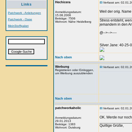
Hechicera
Verfasst am: 02.01.2
Links
Weil der orig. Name
Anmeldungsdatum:
Patchwork - Anleitungen
15.08.2006
_______________
Beiträge: 7506
Patchwork - Oase
Stress entsteht, we
Wohnort: Nähe Heidelberg
jemandem in den Arsc
MeinStoffpaket
@-->-->----
Silver Jane: 40-25
Nach oben
Werbung
Verfasst am: 02.01.2
Registrieren oder Einloggen,
um Werbung auszublenden
Nach oben
patchworkaholic
Verfasst am: 02.01.2
OK. Werde nur noch
Anmeldungsdatum:
29.01.2013
_______________
Beiträge: 1383
Quiltige Grüße,
Wohnort: Duisburg