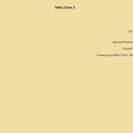
Seite
2
von
3
Sitemap
|
Reißvers
CrackerT
Powered by
phpBB
© 2001, 20