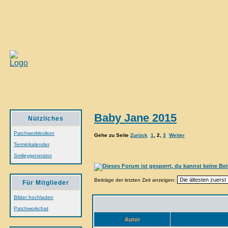
Baby Jane 2015
Nützliches
Patchworklexikon
Gehe zu Seite
Zurück
1
,
2
,
3
Weiter
Terminkalender
Smileygenerator
Beiträge der letzten Zeit anzeigen:
Für Mitglieder
Bilder hochladen
Patchworkchat
Autor