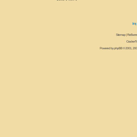
Sitemap
|
Reißvers
CrackerT
Powered by
phpBB
© 2001, 20