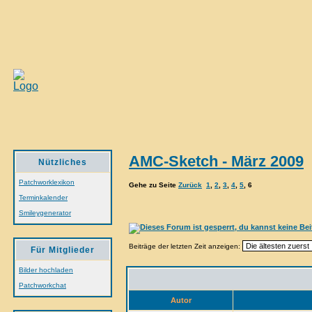
AMC-Sketch - März 2009
Nützliches
Patchworklexikon
Gehe zu Seite
Zurück
1
,
2
,
3
,
4
,
5
,
6
Terminkalender
Smileygenerator
Beiträge der letzten Zeit anzeigen:
Für Mitglieder
Bilder hochladen
Patchworkchat
Autor