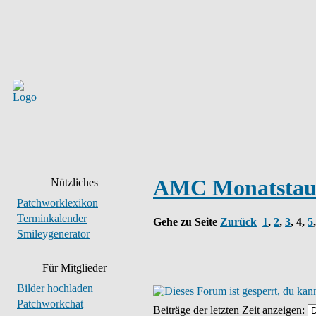
AMC Monatstausc
Nützliches
Patchworklexikon
Terminkalender
Gehe zu Seite
Zurück
1
,
2
,
3
,
4
,
5
Smileygenerator
Für Mitglieder
Bilder hochladen
Patchworkchat
Beiträge der letzten Zeit anzeigen: